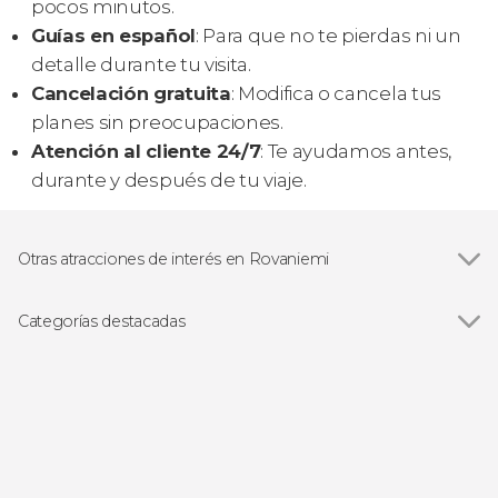
pocos minutos.
Guías en español
: Para que no te pierdas ni un
detalle durante tu visita.
Cancelación gratuita
: Modifica o cancela tus
planes sin preocupaciones.
Atención al cliente 24/7
: Te ayudamos antes,
durante y después de tu viaje.
Otras atracciones de interés en Rovaniemi
Santa Claus Village
Categorías destacadas
Ver todas
Moto nieve
Observación de estrellas
Paseo en trineo
Visitas guiadas y free tours
Excursiones de un día
Zen