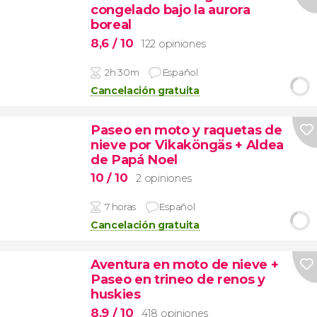
congelado bajo la aurora
boreal
8,6
/ 10
122 opiniones
2h 30m
Español
Cancelación gratuita
Paseo en moto y raquetas de
nieve por Vikaköngäs + Aldea
de Papá Noel
10
/ 10
2 opiniones
7 horas
Español
Cancelación gratuita
Aventura en moto de nieve +
Paseo en trineo de renos y
huskies
8,9
/ 10
418 opiniones