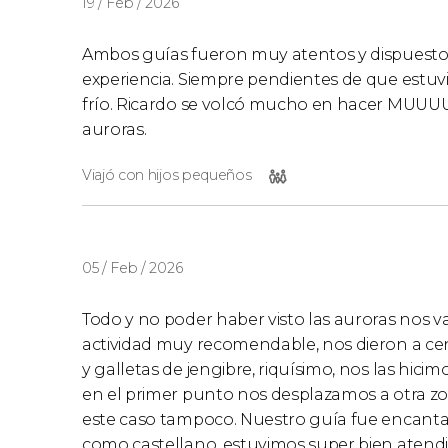
19 / Feb / 2026
Ambos guías fueron muy atentos y dispuestos 
experiencia. Siempre pendientes de que estu
frío. Ricardo se volcó mucho en hacer MUUUU
auroras.
Viajó con hijos pequeños
05 / Feb / 2026
Todo y no poder haber visto las auroras nos 
actividad muy recomendable, nos dieron a ce
y galletas de jengibre, riquísimo, nos las hici
en el primer punto nos desplazamos a otra zon
este caso tampoco. Nuestro guía fue encanta
como castellano, estuvimos super bien atendi