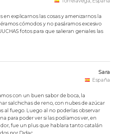
Torrelavega, España
en explicarnos las cosas y amenizarnos la
viéramos cómodos y no pasáramos excesivo
UCHAS fotos para que salieran geniales las
Sara
España
vamos con un buen sabor de boca, la
nar salchichas de reno, con nubes de azúcar
mos al fuego. Luego al no poderlas observar
a para poder ver si las podíamos ver, en
dor, fue un plus que hablara tanto catalán
dos por Didac.