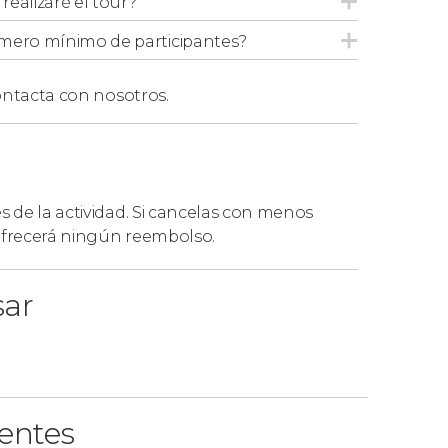
ealizaré el tour?
's ubicados
dentro del radio de 10 km del
mero mínimo de participantes?
 hotel se encuentre en el centro de
atu 29, Rovaniemi 96200
.
ntacta con nosotros.
as
, pero d
ebéis tener en cuenta que
la hora
emporada
.
Tras hacer vuestra reserva,
 concretaros la hora exacta.
es de la actividad. Si cancelas con menos
 ofrecerá ningún reembolso.
sar
ientes