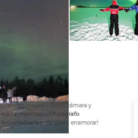
 Rovaniemi, coged vuestra cámara y
l norte
mientras un fotógrafo
 inmortalizarlas
. ¡Os vais a enamorar!