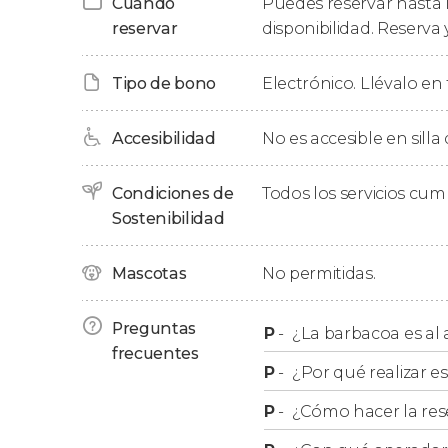
Cuándo
Puedes reservar hasta l
Al final del tour fotográfico, disfrutaremos d
reservar
disponibilidad. Reserva 
salchichas de reno acompañadas de malvavis
aprenderemos
historias ancestrales
de los nat
Tipo de bono
Electrónico. Llévalo en 
ambientarnos aún más. Os dejaremos en vuestr
Accesibilidad
No es accesible en silla
Auroras boreales
Condiciones de
Todos los servicios cu
Debido a que se trata de un fenómeno natura
Sostenibilidad
observar la aurora boreal. Además, durante el 
recibiréis consejos muy básicos para captar los
Mascotas
No permitidas.
por supuesto, ¡no olvidéis vuestra cámara de f
Preguntas
Si lo preferís, también podéis reservar nuestr
P
-
¿La barbacoa es al a
frecuentes
P
-
¿Por qué realizar es
Recogida
P
-
¿Cómo hacer la res