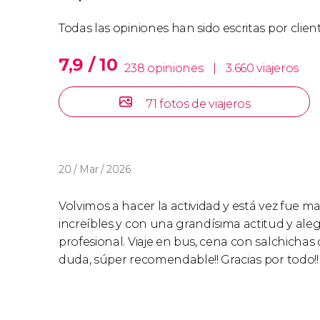
Todas las opiniones han sido escritas por clie
7,9 / 10
238 opiniones
|
3.660 viajeros
71 fotos de viajeros
20 / Mar / 2026
Volvimos a hacer la actividad y está vez fue mar
increíbles y con una grandísima actitud y aleg
profesional. Viaje en bus, cena con salchichas 
duda, súper recomendable!! Gracias por todo!!