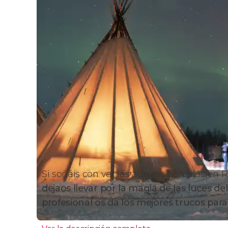
Si soñáis con ver las auroras boreales en
dejaos llevar por la magia de las luces de
profesional os da los mejores trucos para