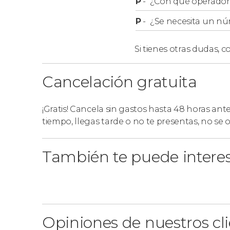
P
-
¿Con qué operador r
La recogida se realiza en los hoteles o AirBnB
P
-
¿Se necesita un nú
centro de Rovaniemi
. En caso de que vuestro
Rovaniemi, nos encontraremos en
Maakuntak
Si tienes otras dudas,
co
El tour empieza entre las 20:00 y las 22:00 hor
de la actividad es orientativa y varía según t
Cancelación gratuita
nos pondremos en contacto con vosotros para
¡Gratis! Cancela sin gastos hasta 48 horas ant
tiempo, llegas tarde o no te presentas, no se
También te puede intere
Opiniones de nuestros cl