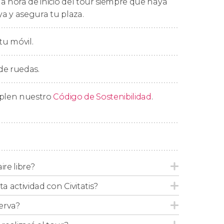
a hora de inicio del tour siempre que haya
e una
barbacoa
, en la que podréis probar
ya y asegura tu plaza.
co y té de arándanos
. También
ivos de la región, algo que nos hará
tu móvil.
o hotel al terminar la excursión.
 de ruedas.
mplen nuestro
Código de Sostenibilidad
.
l, es imposible asegurar que podremos
tour fotográfico de la aurora boreal,
 colores del cielo nórdico con la cámara. Y
otos!
o
tour de la aurora boreal
.
ire libre?
ta actividad con Civitatis?
erva?