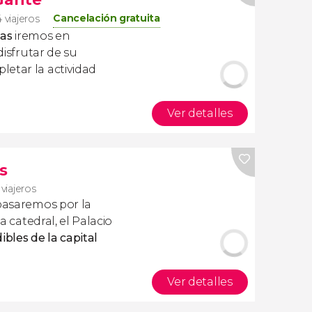
Cancelación gratuita
 viajeros
las
iremos en
isfrutar de su
etar la actividad
Ver detalles
s
 viajeros
pasaremos por la
 la catedral, el Palacio
bles de la capital
Ver detalles