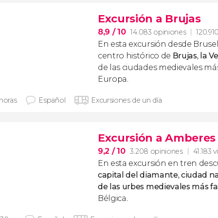
Excursión a Brujas
8,9
/ 10
14.083 opiniones
120.910
En esta excursión desde Bruse
centro histórico de
Brujas, la V
de las ciudades medievales má
Europa.
 horas
Español
Excursiones de un día
Excursión a Amberes 
9,2
/ 10
3.208 opiniones
41.183 v
En esta excursión en tren desc
capital del diamante, ciudad n
de las urbes medievales más f
Bélgica.