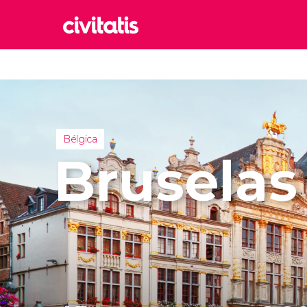
Rom
Italia
Lond
Reino 
Bélgica
Edim
Bruselas
Reino 
Marr
Marrue
Esta
Turquía