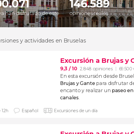
00.071
146.589
 ya han disfrutado de este
opiniones reales
rsiones y actividades en Bruselas
Excursión a Brujas y 
9,3
/ 10
2.848 opiniones
69.500 
En esta excursión desde Bruse
Brujas y Gante
para disfrutar de
encanto y realizar un
paseo en
canales
.
- 12h
Español
Excursiones de un día
Excursión a Brujas y