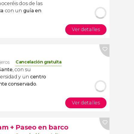
noceréis dos de las
ca
con un
guía en
Ver detalles
Cancelación gratuita
ajeros
Gante
, con su
ersidad y un
centro
ente conservado
.
Ver detalles
am + Paseo en barco