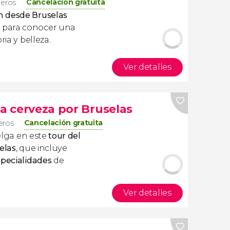
Cancelación gratuita
ajeros
 desde Bruselas
 para conocer una
ria y belleza.
Ver detalles
la cerveza por Bruselas
Cancelación gratuita
jeros
belga en este
tour del
elas
,
que incluye
specialidades
de
Ver detalles