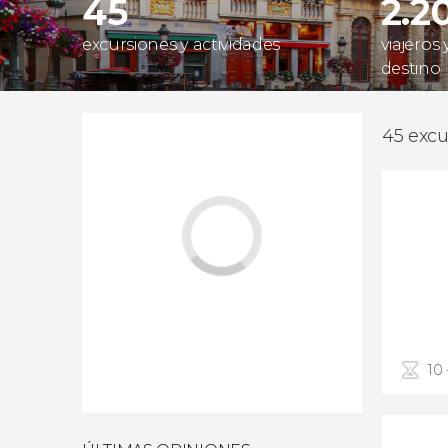
45
2.2
excursiones y actividades
viajeros
destino
45 excu
10 