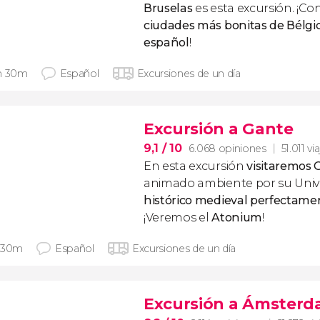
Bruselas
es esta excursión. ¡Co
ciudades más bonitas de Bélgi
español
!
h 30m
Español
Excursiones de un día
Excursión a Gante
9,1
/ 10
6.068 opiniones
51.011 vi
En esta excursión
visitaremos 
animado ambiente por su Univ
histórico medieval perfectam
¡Veremos el
Atonium
!
 30m
Español
Excursiones de un día
Excursión a Ámsterd