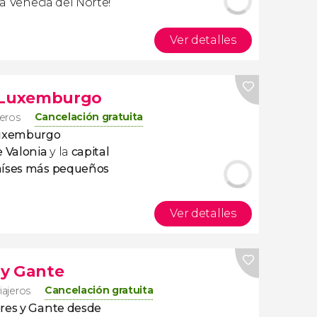
la Venecia del Norte!
Ver detalles
y Luxemburgo
Cancelación gratuita
jeros
Luxemburgo
e Valonia
y la
capital
aíses más pequeños
Ver detalles
 y Gante
Cancelación gratuita
iajeros
res y Gante desde