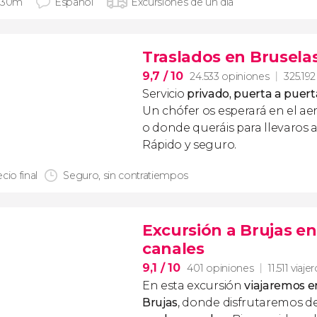
 30m
Español
Excursiones de un día
Traslados en Brusela
9,7
/ 10
24.533 opiniones
325.192
Servicio
privado, puerta a puert
Un chófer os esperará en el ae
o donde queráis para llevaros a
Rápido y seguro.
cio final
Seguro, sin contratiempos
Excursión a Brujas en
canales
9,1
/ 10
401 opiniones
11.511 viaje
En esta excursión
viajaremos e
Brujas
, donde disfrutaremos d