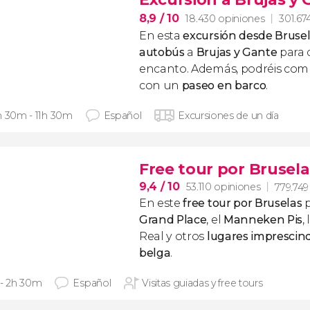
8,9
/ 10
18.430 opiniones
301.674
En esta
excursión desde Bruse
autobús
a
Brujas y Gante
para d
encanto. Además, podréis compl
con un
paseo en barco
.
h 30m - 11h 30m
Español
Excursiones de un día
Free tour por Brusela
9,4
/ 10
53.110 opiniones
779.749
En este
free tour por Bruselas
Grand Place
, el
Manneken Pis
,
Real y otros
lugares imprescindi
belga
.
 - 2h 30m
Español
Visitas guiadas y free tours