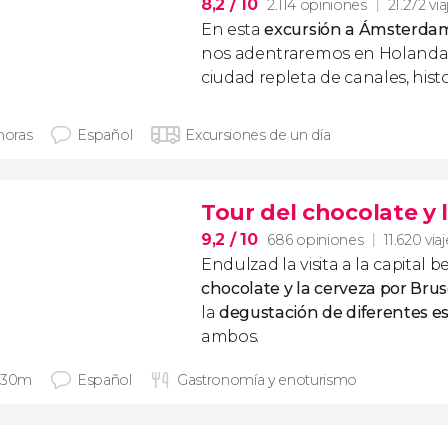
8,2
/ 10
2.114 opiniones
21.272 vi
En esta
excursión a Ámsterdam
nos adentraremos en Holanda
ciudad repleta de canales, histo
horas
Español
Excursiones de un día
Tour del chocolate y 
9,2
/ 10
686 opiniones
11.620 via
Endulzad la visita a la capital 
chocolate y la cerveza por Brus
la
degustación de diferentes e
ambos.
 30m
Español
Gastronomía y enoturismo