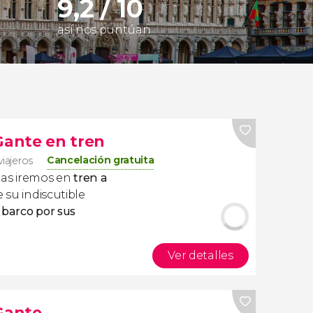
9,2 / 10
así nos puntúan
Gante en tren
Cancelación gratuita
viajeros
las iremos en
tren a
 su indiscutible
 barco por sus
Ver detalles
 Gante