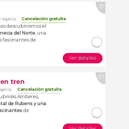
Cancelación gratuita
 viajeros
las descubriremos el
enecia del Norte
, una
s fascinantes de
Ver detalles
en tren
Cancelación gratuita
iajeros
ubriréis Amberes,
atal de Rubens y una
ascinantes
de
Ver detalles