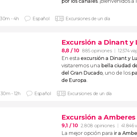
por los canales
. ¡Bienvenidos a 
 30m - 4h
Español
Excursiones de un día
Excursión a Dinant 
8,8
/ 10
885 opiniones
12.574 via
En esta
excursión a Dinant y 
visitaremos una
bella ciudad d
del Gran Ducado
, uno de los
p
de Europa
.
h 30m - 12h
Español
Excursiones de un día
Excursión a Amberes
9,1
/ 10
2.808 opiniones
41.846 v
La mejor opción para
ir a Ambe