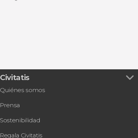
Ver todas
Visitas guiadas y free tours
Excursiones de un día
Civitatis
Quiénes somos
Prensa
Sostenibilidad
Regala Civitatis