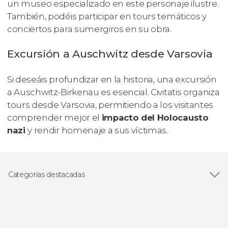
un museo especializado en este personaje ilustre.
También, podéis participar en tours temáticos y
conciertos para sumergiros en su obra.
Excursión a Auschwitz desde Varsovia
Si deseáis profundizar en la historia, una excursión
a Auschwitz-Birkenau es esencial. Civitatis organiza
tours desde Varsovia, permitiendo a los visitantes
comprender mejor el
impacto del Holocausto
nazi
y rendir homenaje a sus víctimas.
Categorías destacadas
Ver todas
Visitas guiadas en Varsovia
Free tours en Varsovia
Excursiones de un día desde Varsovia
Gastronomía y enoturismo