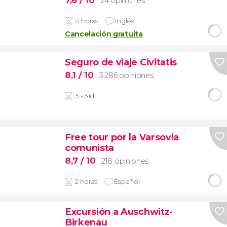
24 opiniones
4 horas
Inglés
Cancelación gratuita
Seguro de viaje Civitatis
8,1
/ 10
3.286 opiniones
3 - 31d
Free tour por la Varsovia
comunista
8,7
/ 10
218 opiniones
2 horas
Español
Excursión a Auschwitz-
Birkenau