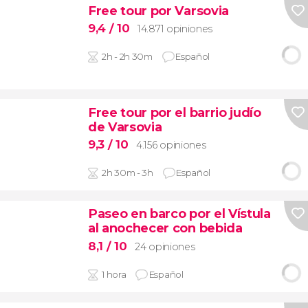
Free tour por Varsovia
9,4
/ 10
14.871 opiniones
2h - 2h 30m
Español
Free tour por el barrio judío
de Varsovia
9,3
/ 10
4.156 opiniones
2h 30m - 3h
Español
Paseo en barco por el Vístula
al anochecer con bebida
8,1
/ 10
24 opiniones
1 hora
Español