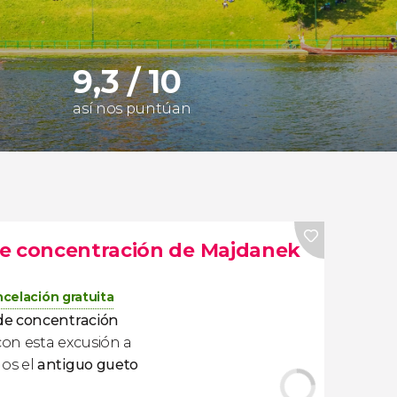
9,3 / 10
así nos puntúan
de concentración de Majdanek
celación gratuita
e concentración
on esta excusión a
os el
antiguo gueto