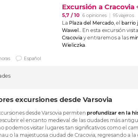
Excursión a Cracovia 
5,7
/ 10
6 opiniones
95 viajeros
La
Plaza del Mercado
, el
barrio 
Wawel
... En esta excursión visit
Cracovia
y entraremos a las
min
Wieliczka
.
horas
Español
dades
ores excursiones desde Varsovia
xcursiones desde Varsovia permiten
profundizar en la h
descubrir el encanto medieval de las ciudades más antigu
no podemos visitar lugares tan significativos como el c
nau o la majestuosa ciudad de Cracovia, regresando a la 