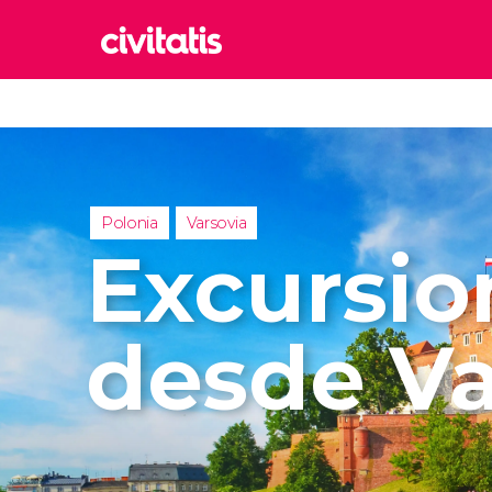
Rom
Italia
Lond
Reino 
Polonia
Varsovia
Edim
Excursio
Reino 
Marr
Marrue
desde Va
Esta
Turquía