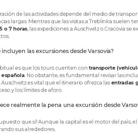
ración de las actividades depende del medio de transport
ncias largas. Mientras que las visitas a Treblinka suelen 
5 o 7 horas
, las expediciones a Auschwitz o Cracovia se 
ctos.
 incluyen las excursiones desde Varsovia?
bitual es que los tours cuenten con
transporte (vehícul
 española
. No obstante, es fundamental revisar las incl
Auschwitz es vital que el itinerario ofrezca las
entradas 
eso y los límites de aforo.
ece realmente la pena una excursión desde Varso
supuesto que sí! Aunque la capital es el motor del país, 
rando sus alrededores.