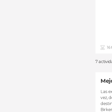
16 
7 activi
Mej
Las e
vez, 
desti
Birke