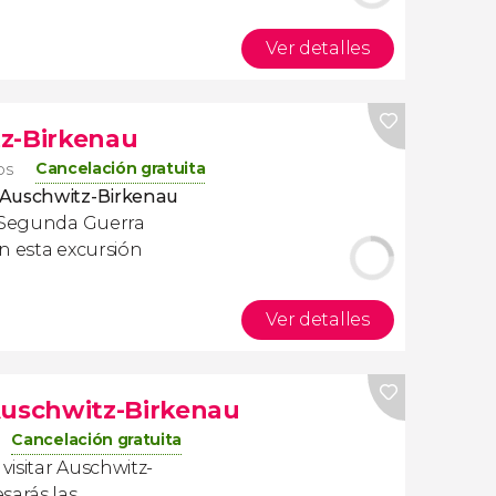
Ver detalles
tz-Birkenau
Cancelación gratuita
os
 Auschwitz-Birkenau
a Segunda Guerra
n esta excursión
Ver detalles
Auschwitz-Birkenau
Cancelación gratuita
visitar Auschwitz-
sarás las