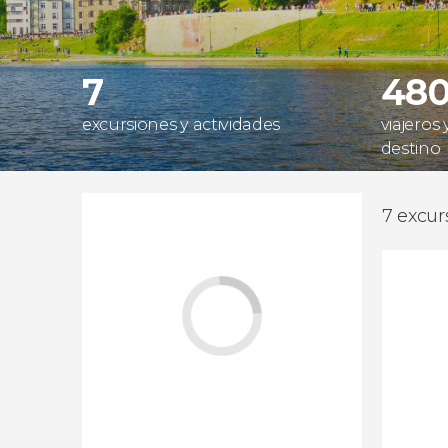
7
480
excursiones y actividades
viajeros
destino
7 excur