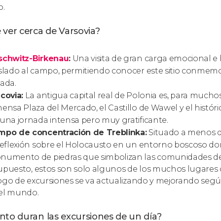
o.
ver cerca de Varsovia?
schwitz-Birkenau
:
Una visita de gran carga emocional e h
slado al campo, permitiendo conocer este sitio conmemo
ada.
covia:
La antigua capital real de Polonia es, para muchos
ensa Plaza del Mercado, el Castillo de Wawel y el históric
una jornada intensa pero muy gratificante.
mpo de concentración de Treblinka:
Situado a menos de 
reflexión sobre el Holocausto en un entorno boscoso d
numento de piedras que simbolizan las comunidades de
upuesto, estos son solo algunos de los muchos lugares q
ogo de excursiones se va actualizando y mejorando según 
el mundo.
nto duran las excursiones de un día?