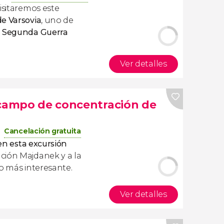
isitaremos este
e Varsovia
, uno de
a
Segunda Guerra
Ver detalles
 campo de concentración de
Cancelación gratuita
 en esta excursión
ción Majdanek y a la
lo más interesante.
Ver detalles