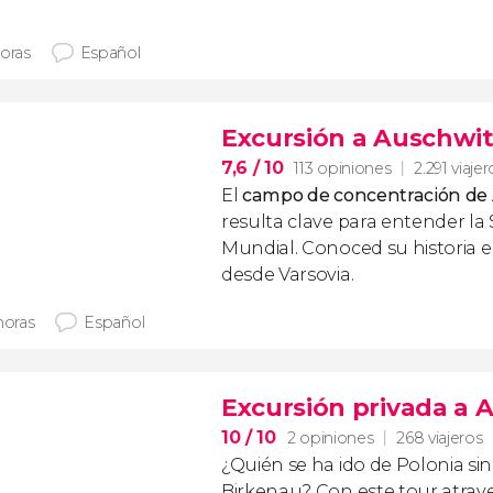
horas
Español
Excursión a Auschwi
7,6
/ 10
113 opiniones
2.291 viajer
El
campo de concentración de
resulta clave para entender l
Mundial. Conoced su historia e
desde Varsovia.
horas
Español
Excursión privada a 
10
/ 10
2 opiniones
268 viajeros
¿Quién se ha ido de Polonia sin 
Birkenau? Con este tour atrave