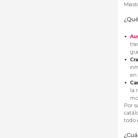
Miast
¿Qué 
Au
tra
gui
Cra
inm
en 
Ca
la 
mo
Por s
catál
todo 
¿Cuá