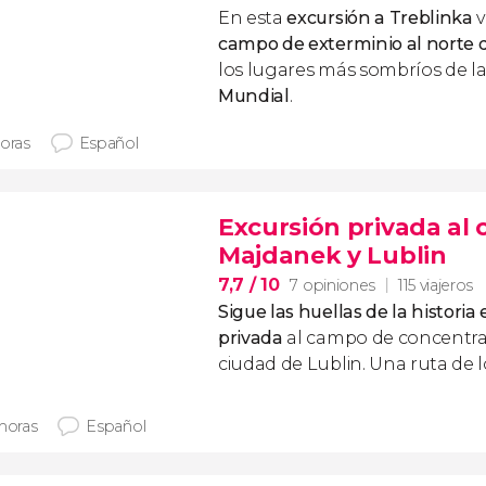
En esta
excursión a Treblinka
v
campo de exterminio al norte d
los lugares más sombríos de l
Mundial
.
horas
Español
Excursión privada al
Majdanek y Lublin
7,7
/ 10
7 opiniones
115 viajeros
Sigue las huellas de la historia
privada
al campo de concentra
ciudad de Lublin. Una ruta de 
 horas
Español