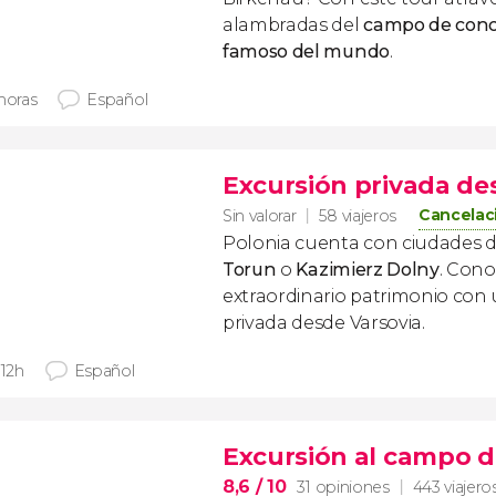
alambradas del
campo de conc
famoso del mundo
.
 horas
Español
Excursión privada de
Cancelaci
Sin valorar
58 viajeros
Polonia cuenta con ciudades
Torun
o
Kazimierz Dolny
. Con
extraordinario patrimonio con
privada desde Varsovia.
 12h
Español
Excursión al campo d
8,6
/ 10
31 opiniones
443 viajero