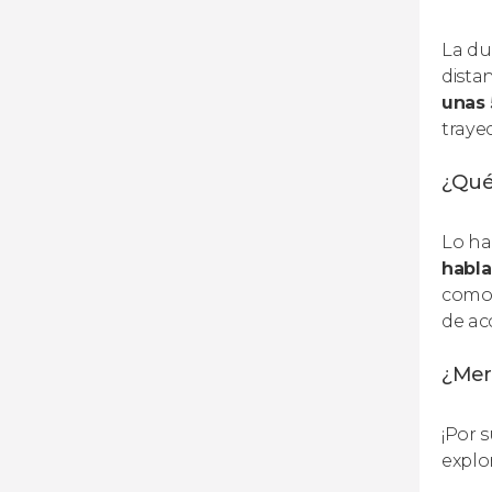
La du
dista
unas 
traye
¿Qué
Lo ha
habla
como 
de acc
¿Mer
¡Por 
explo