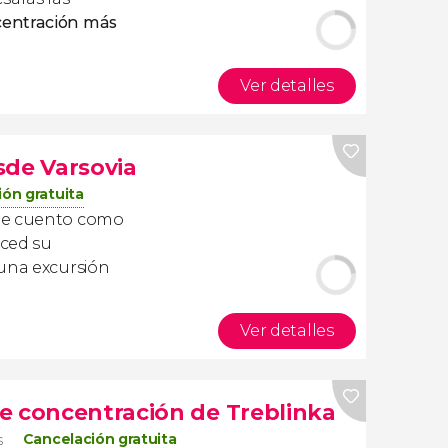
entración más
Ver detalles
sde Varsovia
ón gratuita
 de cuento como
oced su
 una excursión
Ver detalles
e concentración de Treblinka
Cancelación gratuita
s