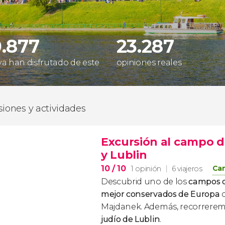
.877
23.287
 ya han disfrutado de este
opiniones reales
siones y actividades
Excursión al campo 
y Lublin
10
/ 10
Can
1 opinión
6 viajeros
Descubrid uno de los
campos d
mejor conservados de Europa
c
Majdanek. Además, recorrerem
judío de Lublin
.