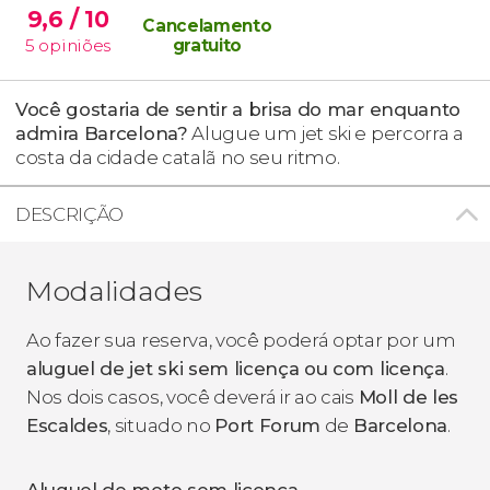
9,6
/ 10
Cancelamento
5
opiniões
gratuito
Você gostaria de sentir a brisa do mar enquanto
admira Barcelona?
Alugue um jet ski e percorra a
costa da cidade catalã no seu ritmo.
DESCRIÇÃO
Modalidades
Ao fazer sua reserva, você poderá optar por um
aluguel de jet ski sem licença ou com licença
.
Nos dois casos, você deverá ir ao cais
Moll de les
Escaldes
, situado no
Port Forum
de
Barcelona
.
Aluguel de moto sem licença