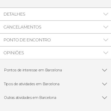
DETALHES
CANCELAMENTOS
PONTO DE ENCONTRO
OPINIÕES
Pontos de interesse em Barcelona
Ver todos
Bairro Gótico
Catedral de Barcelona
Tipos de atividades em Barcelona
Sagrada Família
Ver todos
Gastronomia e enoturismo em Barcelona
La Pedrera-Casa Milà
Excursões de um dia saindo de Barcelona
Outras atividades em Barcelona
Parque Güell
Ingressos em Barcelona
Ver todos
Excursão a Girona, Figueres e Cadaqués
Abadia de Montserrat
Passeios de barco por Barcelona