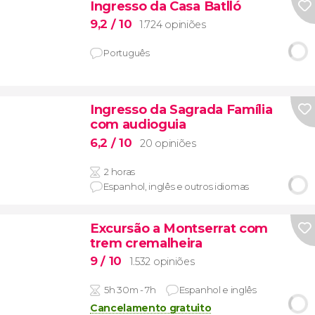
Ingresso da Casa Batlló
9,2
/ 10
1.724 opiniões
Português
Ingresso da Sagrada Família
com audioguia
6,2
/ 10
20 opiniões
2 horas
Espanhol, inglês e outros idiomas
Excursão a Montserrat com
trem cremalheira
9
/ 10
1.532 opiniões
5h 30m - 7h
Espanhol e inglês
Cancelamento gratuito