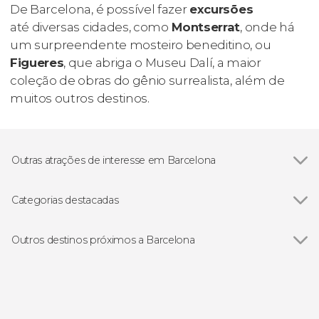
De Barcelona, é possível fazer
excursões
até diversas cidades, como
Montserrat
, onde há
um surpreendente mosteiro beneditino, ou
Figueres
, que abriga o Museu Dalí, a maior
coleção de obras do gênio surrealista, além de
muitos outros destinos.
Outras atrações de interesse em Barcelona
Ver todos
Sagrada Família
Casa Batlló
Categorias destacadas
Passeig de Gràcia
Ver todos
Gastronomia e enoturismo em Barcelona
La Pedrera-Casa Milà
Excursões de um dia saindo de Barcelona
Outros destinos próximos a Barcelona
Bairro Gótico
Ingressos em Barcelona
Ver todos
Sabadell
Parque Güell
Passeios de barco por Barcelona
El Prat de Llobregat
Abadia de Montserrat
Visitas guiadas por Barcelona
Cornellà de Llobregat
Catedral de Barcelona
Flamenco em Barcelona
Sant Cugat del Vallès