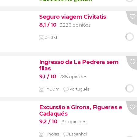
Seguro viagem Civitatis
8,1
/ 10
3.280 opiniões
3 - 31d
Ingresso da La Pedrera sem
filas
9,1
/ 10
788 opiniões
1h 30m
Português
Excursão a Girona, Figueres e
Cadaqués
9,2
/ 10
791 opiniões
11 horas
Espanhol