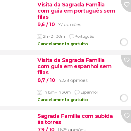
Visita da Sagrada Família
com guia em português sem
filas
9,6
/ 10
77 opiniões
2h - 2h 30m
Português
Cancelamento gratuito
Visita da Sagrada Família
com guia em espanhol sem
filas
8,7
/ 10
4.228 opiniões
1h 15m - 1h 30m
Espanhol
Cancelamento gratuito
Sagrada Família com subida
às torres
7,9
/ 10
1.825 opiniões