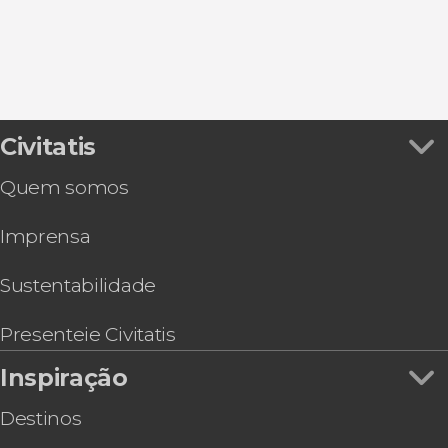
Spotify Camp Nou
Free tours por Barcelona
Badalona
Montjuïc
Ônibus turísticos em Barcelona
Palau de la Música Catalana
Civitatis
Quem somos
Imprensa
Sustentabilidade
Presenteie Civitatis
Inspiração
Destinos