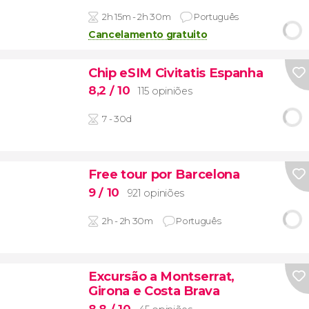
2h 15m - 2h 30m
Português
Cancelamento gratuito
Chip eSIM Civitatis Espanha
8,2
/ 10
115 opiniões
7 - 30d
Free tour por Barcelona
9
/ 10
921 opiniões
2h - 2h 30m
Português
Excursão a Montserrat,
Girona e Costa Brava
8,8
/ 10