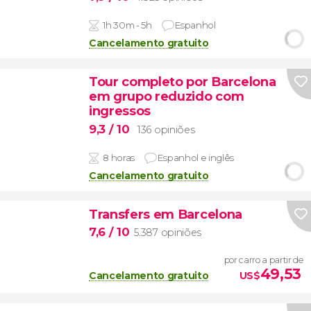
1h 30m - 5h
Espanhol
Cancelamento gratuito
Tour completo por Barcelona
em grupo reduzido com
ingressos
9,3
/ 10
136 opiniões
8 horas
Espanhol e inglês
Cancelamento gratuito
Transfers em Barcelona
7,6
/ 10
5.387 opiniões
por carro a partir de
49,53
Cancelamento gratuito
US$