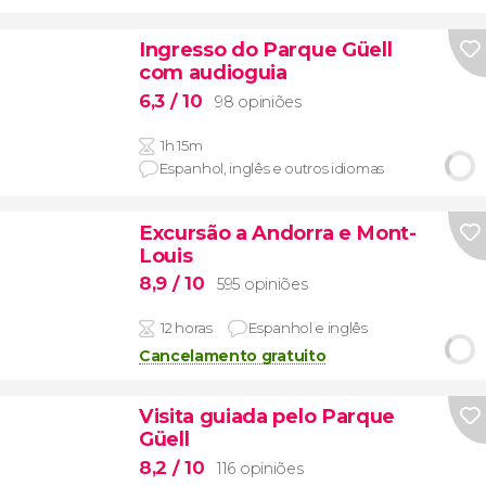
Ingresso do Parque Güell
com audioguia
6,3
/ 10
98 opiniões
1h 15m
Espanhol, inglês e outros idiomas
Excursão a Andorra e Mont-
Louis
8,9
/ 10
595 opiniões
12 horas
Espanhol e inglês
Cancelamento gratuito
Visita guiada pelo Parque
Güell
8,2
/ 10
116 opiniões