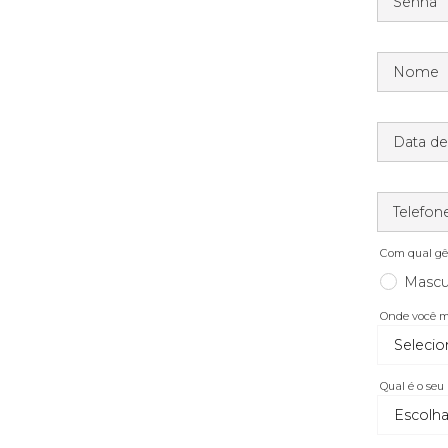
Senha
Nome
Data d
Telefon
Com qual gên
Mascu
Onde você 
Qual é o seu