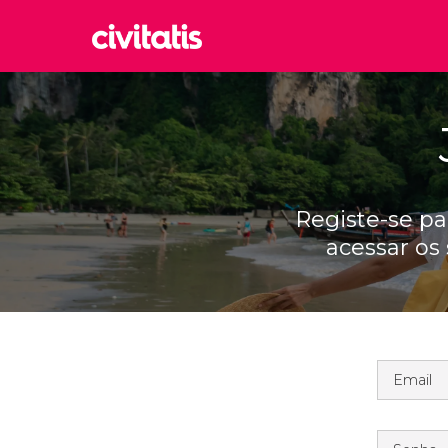
Rom
Itália
Lond
Reino 
Edim
Registe-se par
Reino 
acessar os
Marr
Marroc
Istam
Turquia
Email