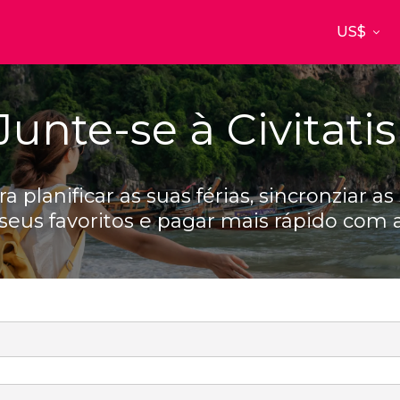
Top destinos
a
Paris
Nova Yor
França
Estados Uni
Junte-se à Civitatis
res
Florença
Budapes
Unido
Itália
Hungria
burgo
Madrid
Barcelon
a planificar as suas férias, sincronziar as
Unido
Espanha
Espanha
 seus favoritos e pagar mais rápido com a
akech
Amsterdam
Milão
os
Holanda
Itália
bul
Praga
Porto
República Tcheca
Portugal
Ver todos os destinos