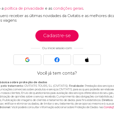
o a
política de privacidade
e as
condições gerais
.
ero receber as últimas novidades da Civitatis e as melhores dic
s viagens
Cadastre-se
Ou inicie sessão com
Você já tem conta?
básica sobre proteção de dados
pelo tratamento:
CIVITATIS TOURS, S.L. (CIVITATIS).
Finalidade:
Prestação dos serviços s
icações comerciais sobre produtos e serviços CIVITATIS, para as quais poderão ser elaborad
 nossos clientes; Envio de questionários para avaliação dos serviços oferecidos e do seu grau
cação de opiniões sobre o serviço recebido; Cumprimento das obrigações contabilísticas, leg
s; Publicação de imagens de clientes e tratamento de dados para fins estatísticos.
Direitos:
sar, retificar e eliminar os dados, de limitar o seu tratamento, de se opor ao mesmo e à sua p
icional:
Você poderá consultar informação adicional sobre Proteção de Dados nas
Condiçõ