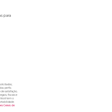
as para
olicitados;
os perfis
 de satisfação,
ais, fiscais e
Você tem o
ortabilidade.
es Gerais de