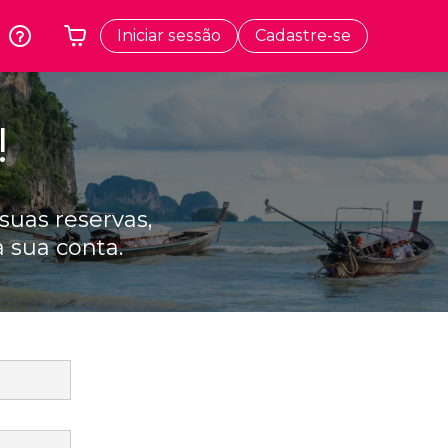
Iniciar sessão
Cadastre-se
k
Cracóvia
O seu carrinho está vazio
dos
Polônia
!
te
Atenas
Grécia
a
Tóquio
 suas reservas,
Japão
 sua conta.
Lisboa
Portugal
Bruxelas
Bélgica