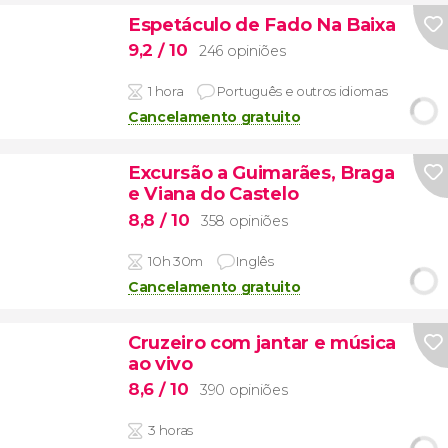
Espetáculo de Fado Na Baixa
9,2
/ 10
246 opiniões
1 hora
Português e outros idiomas
Cancelamento gratuito
Excursão a Guimarães, Braga
e Viana do Castelo
8,8
/ 10
358 opiniões
10h 30m
Inglês
Cancelamento gratuito
Cruzeiro com jantar e música
ao vivo
8,6
/ 10
390 opiniões
3 horas