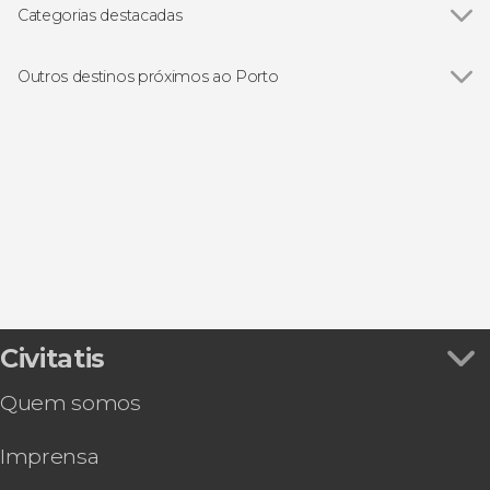
Estação de São Bento
Categorias destacadas
Catedral do Porto
Ver todos
Excursões de um dia saindo do Porto
Ribeira do Porto
Gastronomia e enoturismo
Outros destinos próximos ao Porto
Livraria Lello
Passeios de barco
Ver todos
Vila Nova de Gaia
Visitas guiadas e free tours
Matosinhos
Folclore tradicional
Braga
Free Tour
Guimarães
Ônibus turístico
Arouca
Civitatis
Quem somos
Imprensa