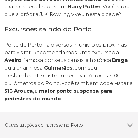
tours especializados em
Harry Potter
. Você sabia
que a própria J. K. Rowling viveu nesta cidade?
Excursões saindo do Porto
Perto do Porto há diversos municípios próximas
para visitar. Recomendamos uma excursão a
Aveiro
, famosa por seus canais, a histórica
Braga
ou a charmosa
Guimarães
, com seu
deslumbrante castelo medieval. A apenas 80
quilômetros do Porto, você também pode visitar a
516
Arouca
, a
maior ponte suspensa para
pedestres do mundo
.
Outras atrações de interesse no Porto
Ver todos
Ponte Dom Luís I