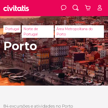
Portugal
Norte de
Área Metropolitana do
Portugal
Porto
Porto
84 excursões e atividades no Porto