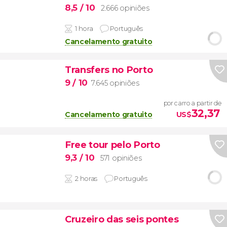
8,5
/ 10
2.666 opiniões
1 hora
Português
Cancelamento gratuito
Transfers no Porto
9
/ 10
7.645 opiniões
por carro a partir de
32,37
Cancelamento gratuito
US$
Free tour pelo Porto
9,3
/ 10
571 opiniões
2 horas
Português
Cruzeiro das seis pontes