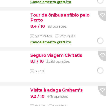
Cancelamento gratuito
Tour de ônibus anfíbio pelo
Porto
8,4
/ 10
83 opiniões
50 minutos
Português
Cancelamento gratuito
Seguro viagem Civitatis
8,1
/ 10
3.283 opiniões
3 - 31d
Visita à adega Graham's
9,2
/ 10
445 opiniões
1h 45m
Espanhol