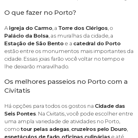
O que fazer no Porto?
A
igreja do Carmo
, a
Torre dos Clérigos
, o
Palácio da Bolsa
, as muralhas da cidade, a
Estação de São Bento
e a
catedral do Porto
estão entre os monumentos mais importantes da
cidade. Essas joias farão você voltar no tempo e
lhe deixarão maravilhado.
Os melhores passeios no Porto com a
Civitatis
Há opções para todos os gostos na
Cidade das
Seis Pontes
. Na Civitatis, você pode escolher entre
uma ampla variedade de atividades no Porto,
como
tour pelas adegas
,
cruzeiros pelo Douro
,
espetáculos de fado
,
oficinas culinárias
e até