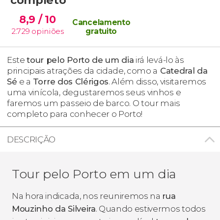
8,9
/ 10
Cancelamento
2.729
opiniões
gratuito
Este
tour pelo Porto de um dia
irá levá-lo às
principais atrações da cidade, como a
Catedral da
Sé
e a
Torre dos Clérigos
. Além disso, visitaremos
uma vinícola, degustaremos seus vinhos e
faremos um passeio de barco. O tour mais
completo para conhecer o Porto!
DESCRIÇÃO
Tour pelo Porto em um dia
Na hora indicada, nos reuniremos na
rua
Mouzinho da Silveira
. Quando estivermos todos