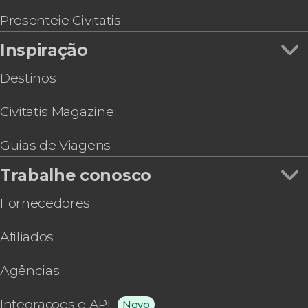
Espetáculo no Cais do Fado
Ingresso dos museus do WOW Porto
Presenteie Civitatis
Ingresso do World of Discoveries Museum
Inspiração
Destinos
Civitatis Magazine
Guias de Viagens
Trabalhe conosco
Fornecedores
Afiliados
Agências
Integrações e API
Novo