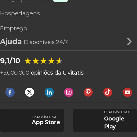
Hospedagens
Emprego
Ajuda
Disponíveis 24/7
★★★★★
★★★★★
9,1/10
+
5.000.000
opiniões da Civitatis
DISPONÍVEL NO
DISPONÍVEL NA
Google
App Store
Play