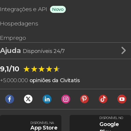
Integrações e API
Novo
Hospedagens
Emprego
Ajuda
Disponíveis 24/7
★★★★★
★★★★★
9,1/10
+
5.000.000
opiniões da Civitatis
DISPONÍVEL NO
DISPONÍVEL NA
Google
App Store