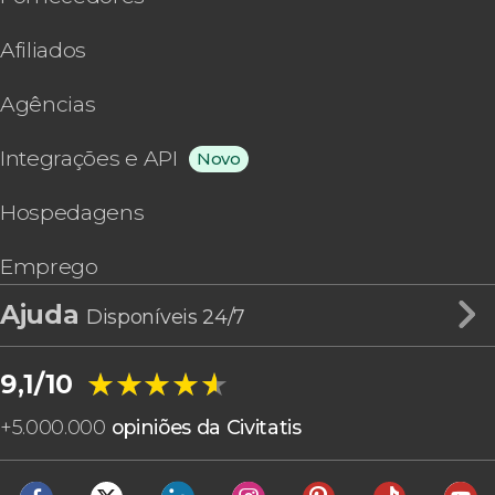
Afiliados
Agências
Integrações e API
Novo
Hospedagens
Emprego
Ajuda
Disponíveis 24/7
★★★★★
★★★★★
9,1/10
+
5.000.000
opiniões da Civitatis