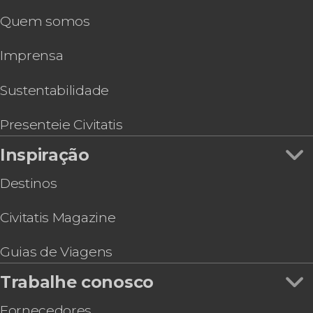
Ingresso do Museu de Cera de Barcelona
Casa Batlló
Free tours por Barcelona
Quem somos
Ingresso do mirante da Torre Glòries
Palau de la Música Catalana
Ônibus turísticos em Barcelona
Ingresso do L’Aquàrium de Barcelona
Imprensa
Ingresso do Poble Espanyol
Excursão a Girona por conta própria
Visita guiada pelo Museu Picasso
Sustentabilidade
Ingresso do Zoo de Barcelona
Presenteie Civitatis
Inspiração
Destinos
Civitatis Magazine
Guias de Viagens
Trabalhe conosco
Fornecedores