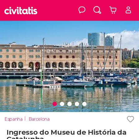
Espanha
Barcelona
Ingresso do Museu de História da
Catalunha