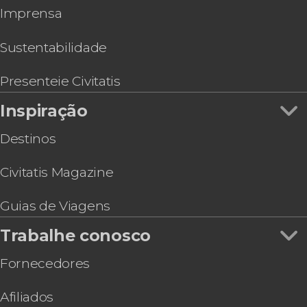
Imprensa
Ingresso do Poble Espanyol
Excursão a Girona por conta própria
Visita guiada pelo Museu Picasso
Sustentabilidade
Ingresso do Museu de Cera de Barcelona
Presenteie Civitatis
Inspiração
Destinos
Civitatis Magazine
Guias de Viagens
Trabalhe conosco
Fornecedores
Afiliados