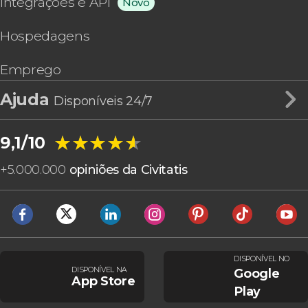
Integrações e API
Novo
Hospedagens
Emprego
Ajuda
Disponíveis 24/7
★★★★★
★★★★★
9,1/10
+
5.000.000
opiniões da Civitatis
DISPONÍVEL NO
DISPONÍVEL NA
Google
App Store
Play