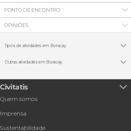
PONTO DE ENCONTRO
OPINIÕES
Tipos de atividades em Boracay
Passeios de barco
Outras atividades em Boracay
Ver todos
Seawalker em Boracay
Batismo de mergulho em Boracay
Aluguel de paddle surf em Boracay
Civitatis
Aluguel de jet ski em Boracay
Quem somos
Parasailing em Boracay
Tour por Boracay
Imprensa
Sustentabilidade