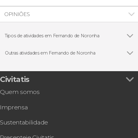
OPINIÕES
Tipos de atividades em Fernando de Noronha
Ver todos
Mergulho
Trilha / Trekking
Outras atividades em Fernando de Noronha
Ver todos
Tour completo por Fernando de Noronha
Passeio de barco + snorkel na Baía do Sancho
Passeio de barco pelo Morro Dois Irmãos
Civitatis
Tour de caiaque transparente em Fernando de
Quem somos
Noronha
Tour de bicicleta aquática por Fernando de
Imprensa
Noronha
Tour privado por Fernando de Noronha
Tour pela Vila dos Remédios de Fernando de
Sustentabilidade
Noronha
Snorkel na Praia do Cachorro
Presenteie Civitatis