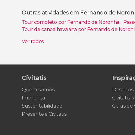
Ver todos
Outras atividades em Fernando de Noro
Tour completo por Fernando de Noronha
Pass
Tour de canoa havaiana por Fernando de Noro
Tour de bicicleta aquática por Fernando de No
Ver todos
Civitatis
Inspira
Quem somos
Destinos
Imprensa
Civitatis
Sustentabilidade
Guias de
Presenteie Civitatis