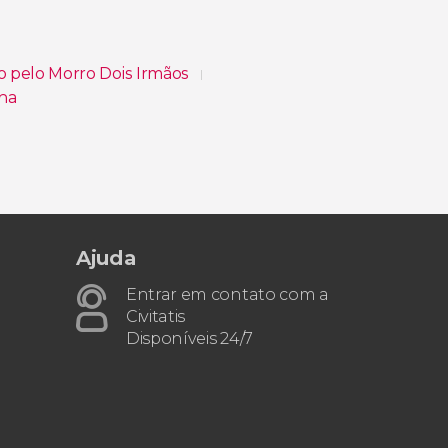
o pelo Morro Dois Irmãos
ha
 Praia do Cachorro
Ajuda
Entrar em contato com a
Civitatis
Disponíveis 24/7