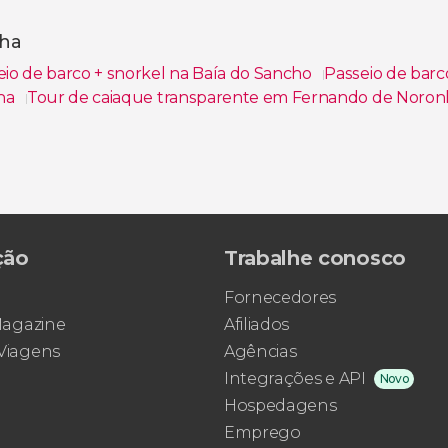
nha
eio de barco + snorkel na Baía do Sancho
Passeio de barc
nha
Tour de caiaque transparente em Fernando de Noron
ronha
Tour privado por Fernando de Noronha
Snorkel na
ção
Trabalhe conosco
Fornecedores
 Magazine
Afiliados
 Viagens
Agências
Integrações e API
Novo
Hospedagens
Emprego