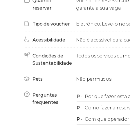
Quando
Você pode reservar
até
reservar
garanta a sua vaga.
Após esta trilha leve de 1,2 quilômetros, iremo
Tipo de voucher
Eletrônico. Leve-o no s
Acessibilidade
Não é acessível para ca
Condições de
Todos os serviços cum
Sustentabilidade
Pets
Não permitidos.
Perguntas
P
-
Por que fazer esta a
frequentes
P
-
Como fazer a reser
P
-
Com que operador f