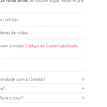
 24 horas antes
se houver lugar. Reserve já e
s levá-lo de regresso ao seu hotel.
eu celular.
deiras de rodas.
prem o nosso
Código de Sustentabilidade
.
tividade com a Civitatis?
va?
arei o tour?