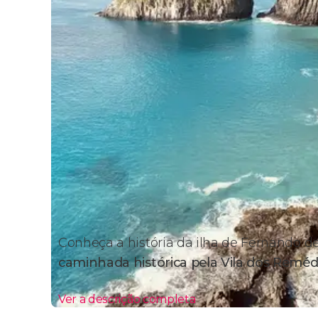
Conheça a história da ilha de Fernando
caminhada histórica pela Vila dos Reméd
Ver a descrição completa
Itinerário