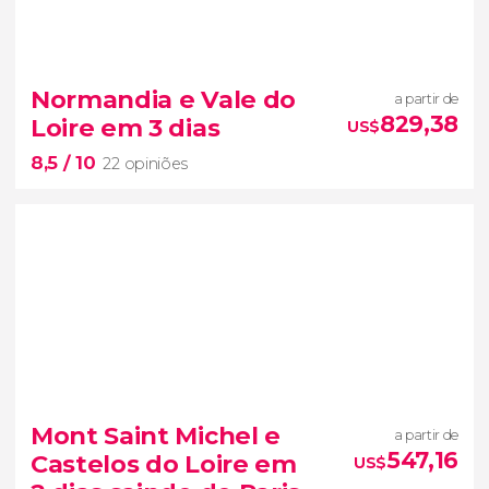
8,6


25 opiniões
Normandia e Vale do
a partir de
Deixe-se seduzir pelas paisagens da Normandia
829,38
Loire em 3 dias
US$
neste circuito de 2 dias
8,5
/ 10
22 opiniões
8,5


22 opiniões
Mont Saint Michel e
a partir de
Monte Saint-Michel
547,16
Castelos do Loire em
US$
Segunda
Guerra Mundial