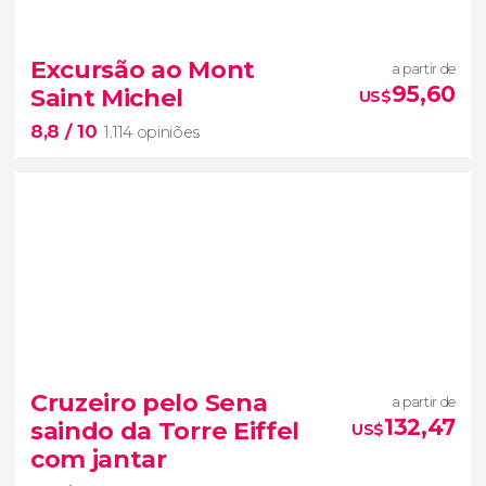


1.248 opiniões
ingresso do Palácio de Versalhes
Excursão ao Mont
a partir de
um dos grandes complexos reais da
95,60
Saint Michel
US$
Europa
reis da França
8,8
/ 10
1.114 opiniões
8,8


1.114 opiniões
Cruzeiro pelo Sena
a partir de
excursão ao Monte Saint Michel
132,47
saindo da Torre Eiffel
US$
com jantar