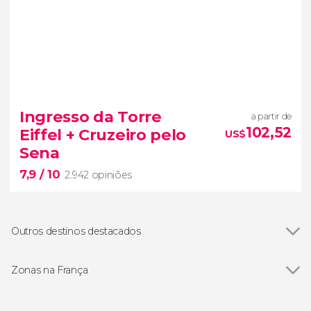
8,4


7.623 opiniões
Ingresso da Torre
a partir de
Cidade da Luz
ônibus
102,52
Eiffel + Cruzeiro pelo
US$
turístico de Paris
Sena
principais pontos de interesse
7,9
/ 10
2.942 opiniões
Outros destinos destacados
Ver todos
Lyon
Nantes
Zonas na França
Chambord
Ver todos
Alpes franceses
Montpellier
Alsácia