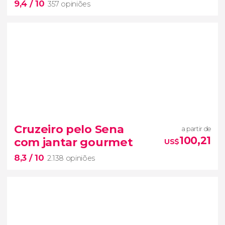
9,4
/ 10
357 opiniões
9,4


357 opiniões
romântica em
Cruzeiro pelo Sena
a partir de
Paris
cruzeiro noturno pelo Sena
100,21
com jantar gourmet
US$
da Torre Eiffel
8,3
/ 10
ótimo jantar
2.138 opiniões