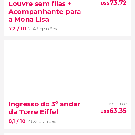
para
descobrir a beleza de Paris de uma perspectiva
73,72
Louvre sem filas +
US$
única
Acompanhante para
a Mona Lisa
7,2
/ 10
2.148 opiniões
7,2


2.148 opiniões
ingresso do Museu do Louvre
Ingresso do 3º andar
a partir de
Além
audioguia.
63,35
da Torre Eiffel
US$
disso, você terá um
acompanhante
para a Mona
Lisa
.
8,1
/ 10
2.625 opiniões