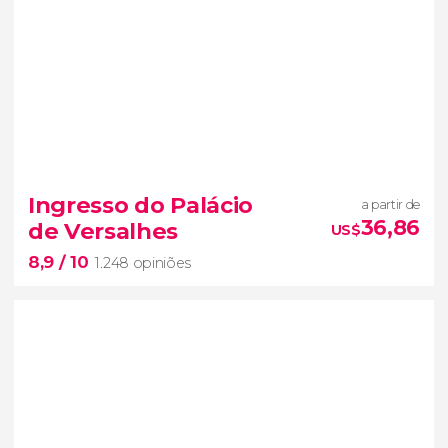
8,1


2.625 opiniões
Ingresso do Palácio
a partir de
ingresso ao terceiro andar da Torre Eiffel
36,86
de Versalhes
US$
um
dos mirantes mais famosos de
8,9
/ 10
Paris
1.248 opiniões
8,9