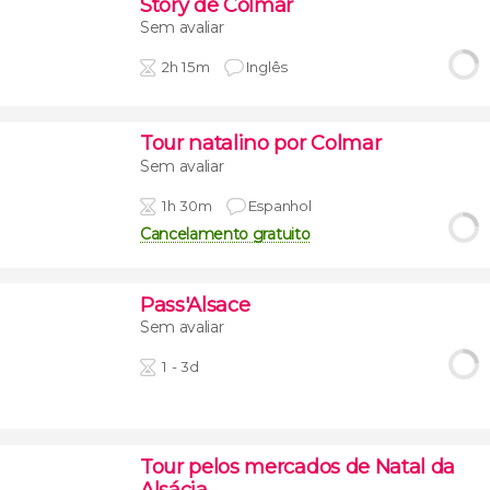
Story de Colmar
Sem avaliar
2h 15m
Inglês
Tour natalino por Colmar
Sem avaliar
1h 30m
Espanhol
Cancelamento gratuito
Pass'Alsace
Sem avaliar
1 - 3d
Tour pelos mercados de Natal da
Alsácia