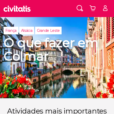
França
Alsácia
Grande Leste
O que fazer em
Colmar
Atividades mais importantes