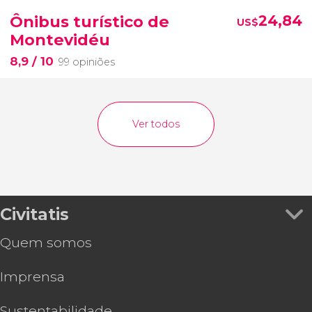
Ônibus turístico de
24,84
US$
Montevidéu
8,9
/ 10
99 opiniões
Ver todos
Civitatis
Quem somos
Imprensa
Sustentabilidade