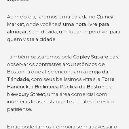
Ao meio-dia, faremos uma parada no
Quincy
Market
, onde você terá
uma hora
livre para
almoçar
. Sem dúvida, um lugar imperdível para
quem visita a cidade.
Também passaremos pela
Copley Square
para
observar os contrastes arquitetônicos de
Boston, já que ali se encontram a
igreja da
Trindade
, com seus belíssimos vitrais, a
Torre
Hancock
, a
Biblioteca Pública de Boston
e a
Newbury Street
, uma área comercial com
inúmeras lojas, restaurantes e cafés de estilo
parisiense.
E não poderíamos ir embora sem atravessar o