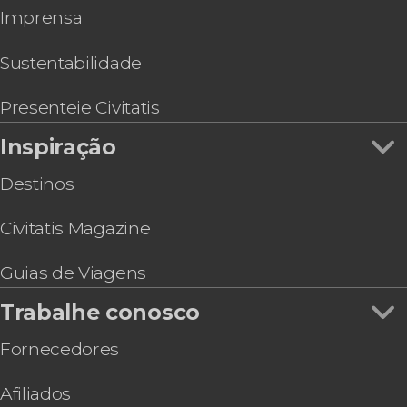
The Edge
Musicais em Nova York
Imprensa
Tour VIP pelo Brooklyn, Bronx e Queens
Memorial & Museu Nacional do 11 de Setembro
Tour de compras pelos outlets
Ingresso para o MoMA
Sustentabilidade
Tour pelo Brooklyn, Queens e Bronx
Hard Rock Cafe Nova York
Presenteie Civitatis
Ingresso do mirante One Times Square
Inspiração
Destinos
Civitatis Magazine
Guias de Viagens
Trabalhe conosco
Fornecedores
Afiliados