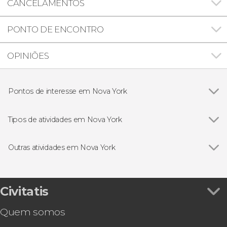
CANCELAMENTOS
PONTO DE ENCONTRO
OPINIÕES
Pontos de interesse em Nova York
Ver todos
Ponte do Brooklyn
Estátua da Liberdade
Tipos de atividades em Nova York
Empire State
Ver todos
Excursões de um dia saindo de Nova York
Rockefeller Center
Ingressos em Nova York
Outras atividades em Nova York
Times Square
Passeios de helicóptero por Nova York
Ver todos
Ingresso do SUMMIT One Vanderbilt
Central Park
Passeios de barco por Nova York
Excursão a Washington DC
Madison Square Garden
Visitas guiadas por Nova York
Ingresso do Museu Americano de História
Civitatis
Grand Central Terminal
Cartões turísticos de Nova York
Natural
One World Observatory
Eventos esportivos em Nova York
Quem somos
Go City: New York Explorer Pass, até 10 atrações
Top of The Rock
Free tours por Nova York
em 30 dias