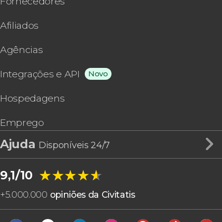
Fornecedores
Afiliados
Agências
Integrações e API
Novo
Hospedagens
Emprego
Ajuda
Disponíveis 24/7
★★★★★
★★★★★
9,1/10
+
5.000.000
opiniões da Civitatis