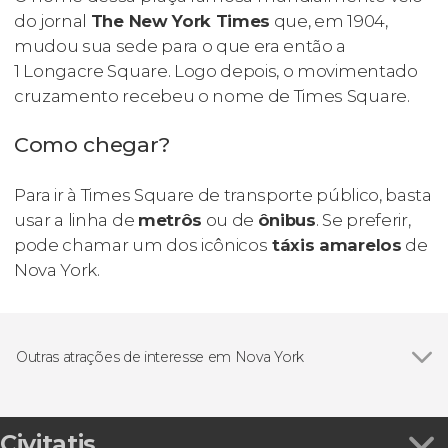
do jornal
The New York Times
que, em 1904,
mudou sua sede para o que era então a
1 Longacre Square. Logo depois, o movimentado
cruzamento recebeu o nome de Times Square.
Como chegar?
Para ir à Times Square de transporte público, basta
usar a linha de
metrôs
ou de
ônibus
. Se preferir,
pode chamar um dos icônicos
táxis amarelos
de
Nova York.
Outras atrações de interesse em Nova York
Ver todos
Top of The Rock
Rockefeller Center
Civitatis