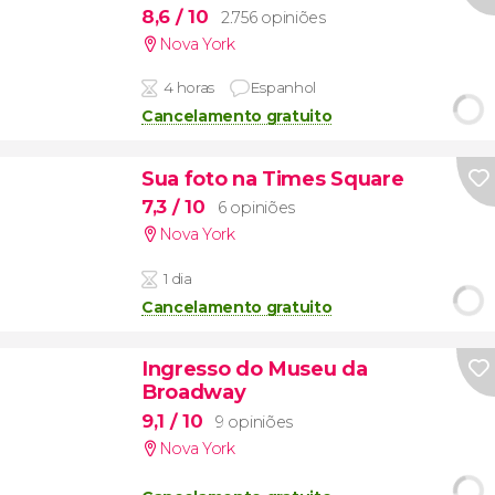
8,6
/ 10
2.756 opiniões
Nova York
4 horas
Espanhol
Cancelamento gratuito
Sua foto na Times Square
7,3
/ 10
6 opiniões
Nova York
1 dia
Cancelamento gratuito
Ingresso do Museu da
Broadway
9,1
/ 10
9 opiniões
Nova York