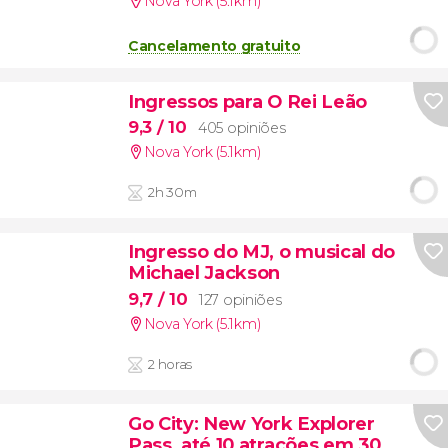
Nova York (5.1km)
Cancelamento gratuito
Ingressos para O Rei Leão
9,3
/ 10
405 opiniões
Nova York (5.1km)
2h 30m
Ingresso do MJ, o musical do
Michael Jackson
9,7
/ 10
127 opiniões
Nova York (5.1km)
2 horas
Go City: New York Explorer
Pass, até 10 atrações em 30