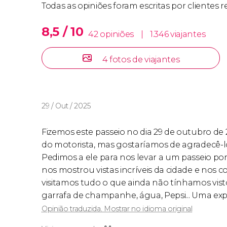
Todas as opiniões foram escritas por clientes 
Leve em conta que todas as modalidades inclu
8,5 / 10
42 opiniões
|
1.346 viajantes
limusine para 7 pessoas de 1 hora
. Nesse caso
York Times Square
no horário indicado.
4 fotos de viajantes
Idioma
29 / Out / 2025
O tour pode ser feito em inglês ou espanhol. 
preferência durante o processo de reserva.
Fizemos este passeio no dia 29 de outubro d
do motorista, mas gostaríamos de agradecê-lo 
Pedimos a ele para nos levar a um passeio por
nos mostrou vistas incríveis da cidade e nos
visitamos tudo o que ainda não tínhamos vi
garrafa de champanhe, água, Pepsi... Uma exper
Opinião traduzida. Mostrar no idioma original