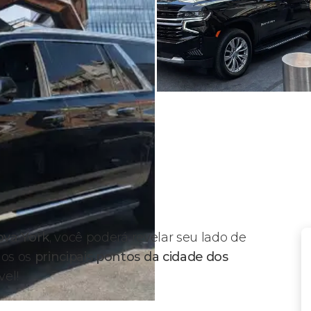
ova York
, você poderá revelar seu lado de
mos os
principais pontos da cidade dos
vel!