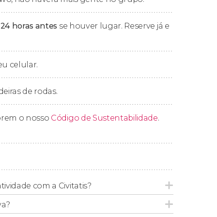
io uma hora depois.
 24 horas antes
se houver lugar. Reserve já e
eu celular.
 Nesta opção de três horas, percorremos a
de Nova York. Passaremos pelo
Madison
bairro do
West Village
. Será que
deiras de rodas.
prem o nosso
Código de Sustentabilidade
.
Brooklyn
, atravessá-la e nos encantar com as
o
bairro de Williamsburg
, conhecido por
a ortodoxa do mundo.
ork passando pelo
Flushing Meadows Corona
Preto
. A limusine também nos levará por
tividade com a Civitatis?
 Yankees
.
va?
novamente a
Times Square
.