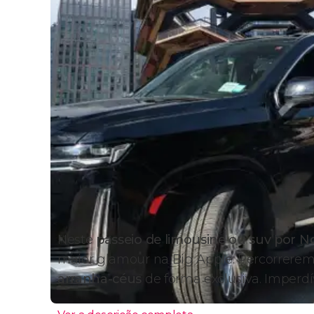
Neste
passeio de limousine ou suv por N
maior glamour na Big Apple. Percorrere
arranha-céus
de forma exclusiva. Imperdí