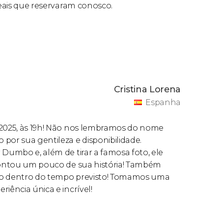
reais que reservaram conosco.
em a retirada no hotel, exceto o
tour de
, nos encontraremos no
Hotel Riu Plaza New
Cristina Lorena
Espanha
Você poderá indicar o idioma de sua
e 2025, às 19h! Não nos lembramos do nome
por sua gentileza e disponibilidade.
 Dumbo e, além de tirar a famosa foto, ele
 contou um pouco de sua história! Também
sto dentro do tempo previsto! Tomamos uma
iência única e incrível!