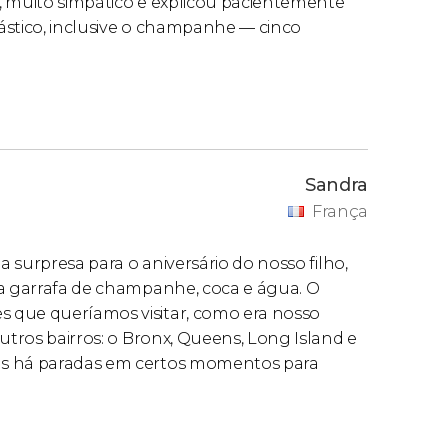
el, muito simpático e explicou pacientemente
ástico, inclusive o champanhe — cinco
Sandra
França
a surpresa para o aniversário do nosso filho,
ma garrafa de champanhe, coca e água. O
 que queríamos visitar, como era nosso
utros bairros: o Bronx, Queens, Long Island e
as há paradas em certos momentos para