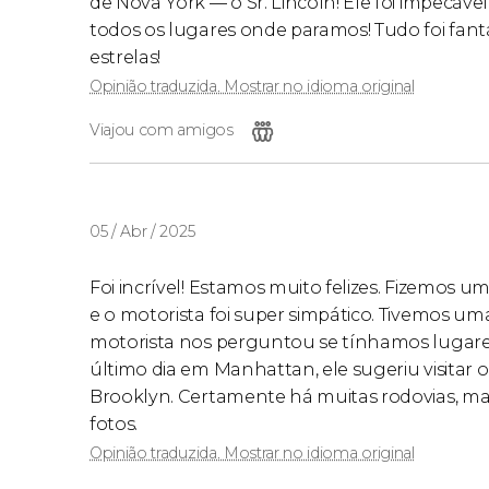
de Nova York — o Sr. Lincoln! Ele foi impecáv
todos os lugares onde paramos! Tudo foi fant
estrelas!
Opinião traduzida. Mostrar no idioma original
Viajou com amigos
05 / Abr / 2025
Foi incrível! Estamos muito felizes. Fizemos um
e o motorista foi super simpático. Tivemos u
motorista nos perguntou se tínhamos lugares
último dia em Manhattan, ele sugeriu visitar o
Brooklyn. Certamente há muitas rodovias, m
fotos.
Opinião traduzida. Mostrar no idioma original