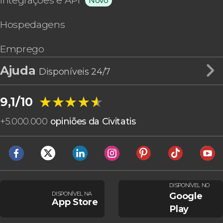
Integrações e API
Novo
Hospedagens
Emprego
Ajuda
Disponíveis 24/7
★★★★★
★★★★★
9,1/10
+
5.000.000
opiniões da Civitatis
DISPONÍVEL NO
DISPONÍVEL NA
Google
App Store
Play