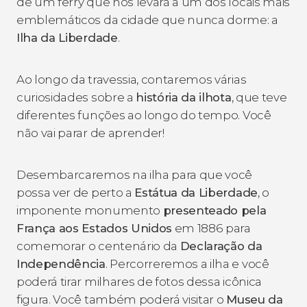
de um ferry que nos levará a um dos locais mais
emblemáticos da cidade que nunca dorme: a
Ilha da Liberdade
.
Ao longo da travessia, contaremos várias
curiosidades sobre a
história da ilhota
, que teve
diferentes funções ao longo do tempo. Você
não vai parar de aprender!
Desembarcaremos na ilha para que você
possa ver de perto a
Estátua da Liberdade
, o
imponente monumento
presenteado pela
França aos Estados Unidos
em 1886 para
comemorar o centenário da
Declaração da
Independência
. Percorreremos a ilha e você
poderá tirar milhares de fotos dessa icônica
figura. Você também poderá visitar o
Museu da