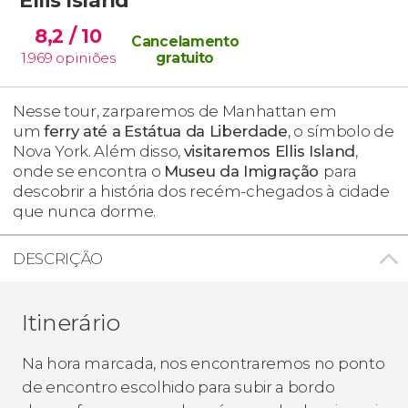
8,2
/ 10
Cancelamento
1.969
opiniões
gratuito
Nesse tour, zarparemos de Manhattan em
um
ferry até a
Estátua da Liberdade
, o símbolo de
Nova York. Além disso,
visitaremos
Ellis Island
,
onde se encontra o
Museu da Imigração
para
descobrir a história dos recém-chegados à cidade
que nunca dorme.
DESCRIÇÃO
Itinerário
Na hora marcada, nos encontraremos no ponto
de encontro escolhido para subir a bordo