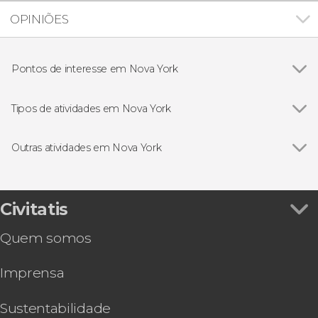
OPINIÕES
Pontos de interesse em Nova York
Ver todos
Ponte do Brooklyn
Estátua da Liberdade
Tipos de atividades em Nova York
Empire State
Ver todos
Excursões de um dia saindo de Nova York
Rockefeller Center
Ingressos em Nova York
Outras atividades em Nova York
Times Square
Passeios de helicóptero por Nova York
Ver todos
Ingresso do SUMMIT One Vanderbilt
Central Park
Passeios de barco por Nova York
Excursão a Washington DC
Madison Square Garden
Visitas guiadas por Nova York
Ingresso do Museu Americano de História
Civitatis
Grand Central Terminal
Cartões turísticos de Nova York
Natural
One World Observatory
Eventos esportivos em Nova York
Quem somos
Go City: New York Explorer Pass ou Essentials
Top of The Rock
Free tours por Nova York
Pass
The Edge
Musicais em Nova York
Imprensa
Tour VIP pelo Brooklyn, Bronx e Queens
Memorial & Museu Nacional do 11 de Setembro
Tour de compras pelos outlets
Ingresso para o MoMA
Sustentabilidade