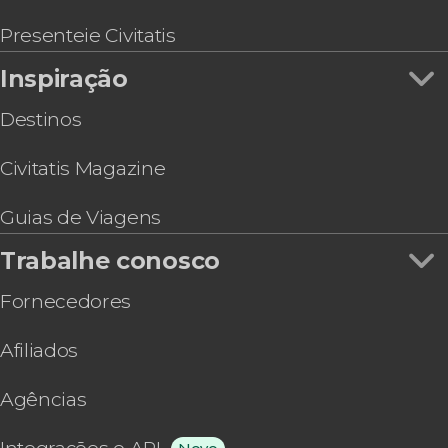
Tour pelo Brooklyn, Queens e Bronx
Hard Rock Cafe Nova York
Presenteie Civitatis
Ingresso do mirante One Times Square
Inspiração
Destinos
Civitatis Magazine
Guias de Viagens
Trabalhe conosco
Fornecedores
Afiliados
Agências