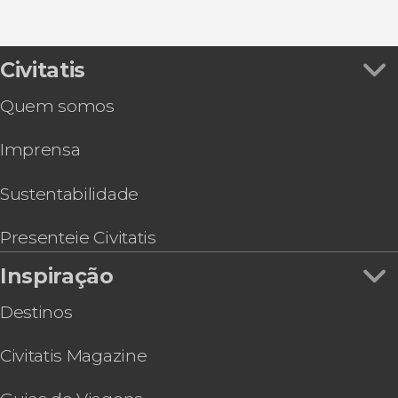
Times Square
Passeios de helicóptero por Nova York
Ver todos
Ingresso do SUMMIT One Vanderbilt
Central Park
Passeios de barco por Nova York
Excursão a Washington DC
Madison Square Garden
Visitas guiadas por Nova York
Ingresso do Museu Americano de História
Civitatis
Grand Central Terminal
Cartões turísticos de Nova York
Natural
One World Observatory
Eventos esportivos em Nova York
Quem somos
Go City: New York Explorer Pass, até 10 atrações
Top of The Rock
Free tours por Nova York
em 30 dias
The Edge
Musicais em Nova York
Imprensa
Tour VIP pelo Brooklyn, Bronx e Queens
Memorial & Museu Nacional do 11 de Setembro
Ingresso para o MoMA
Tour pelo Brooklyn, Queens e Bronx
Sustentabilidade
Ingresso do mirante One Times Square
Hard Rock Cafe Nova York
Presenteie Civitatis
Ingresso do Museu Intrepid
Inspiração
Destinos
Civitatis Magazine