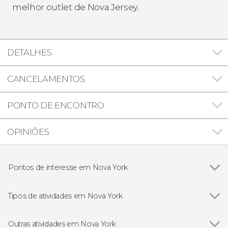
melhor outlet de Nova Jersey.
DETALHES
CANCELAMENTOS
PONTO DE ENCONTRO
OPINIÕES
Pontos de interesse em Nova York
Ver todos
Ponte do Brooklyn
Estátua da Liberdade
Tipos de atividades em Nova York
Empire State
Ver todos
Excursões de um dia saindo de Nova York
Rockefeller Center
Ingressos em Nova York
Outras atividades em Nova York