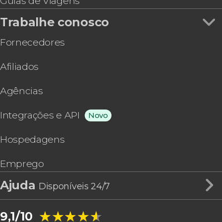
Guias de Viagens
Trabalhe conosco
Fornecedores
Afiliados
Agências
Integrações e API
Novo
Hospedagens
Emprego
Ajuda
Disponíveis 24/7
★★★★★
★★★★★
9,1/10