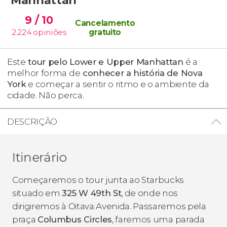
9
/ 10
Cancelamento
2.224
opiniões
gratuito
Este
tour pelo Lower e Upper Manhattan
é a
melhor forma de
conhecer a história de Nova
York
e começar a sentir o ritmo e o ambiente da
cidade. Não perca.
DESCRIÇÃO
Itinerário
Começaremos o tour junta ao Starbucks
situado em
325 W 49th St
, de onde nos
dirigiremos à Oitava Avenida. Passaremos pela
praça
Columbus Circles
, faremos uma parada