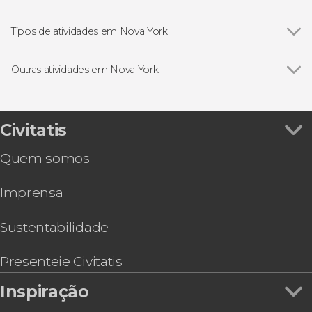
Ver todos
Ponte do Brooklyn
Estátua da Liberdade
Tipos de atividades em Nova York
Empire State
Ver todos
Excursões de um dia saindo de Nova York
Rockefeller Center
Ingressos em Nova York
Outras atividades em Nova York
Times Square
Passeios de helicóptero por Nova York
Ver todos
Ingresso do SUMMIT One Vanderbilt
Central Park
Passeios de barco por Nova York
Excursão a Washington DC
Madison Square Garden
Visitas guiadas por Nova York
Ingresso do Museu Americano de História
Civitatis
Grand Central Terminal
Cartões turísticos de Nova York
Natural
One World Observatory
Eventos esportivos em Nova York
Quem somos
Go City: New York Explorer Pass, até 10 atrações
Top of The Rock
Free tours por Nova York
em 30 dias
The Edge
Musicais em Nova York
Imprensa
Tour VIP pelo Brooklyn, Bronx e Queens
Memorial & Museu Nacional do 11 de Setembro
Tour de compras pelos outlets
Ingresso para o MoMA
Sustentabilidade
Tour pelo Brooklyn, Queens e Bronx
Hard Rock Cafe Nova York
Presenteie Civitatis
Ingresso do mirante One Times Square
Inspiração