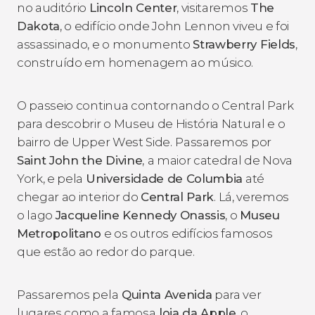
no auditório
Lincoln Center
, visitaremos
The
Dakota
, o edifício onde John Lennon viveu e foi
assassinado, e o monumento
Strawberry Fields
,
construído em homenagem ao músico.
O passeio continua contornando o Central Park
para descobrir o Museu de História Natural e o
bairro de Upper West Side.
Passaremos por
Saint John the Divine
,
a maior catedral de Nova
York, e pela
Universidade de Columbia
até
chegar ao interior do
Central Park
. Lá, veremos
o lago
Jacqueline Kennedy Onassis
, o
Museu
Metropolitano
e os outros edifícios famosos
que estão ao redor do parque.
Passaremos pela
Quinta Avenida
para ver
lugares como a famosa
loja da Apple
, o