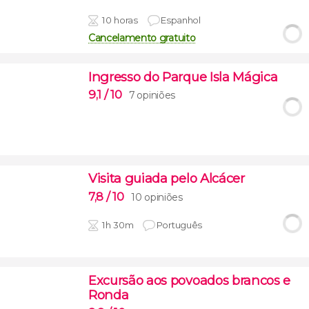
10 horas
Espanhol
Cancelamento gratuito
Ingresso do Parque Isla Mágica
9,1
/ 10
7 opiniões
Visita guiada pelo Alcácer
7,8
/ 10
10 opiniões
1h 30m
Português
Excursão aos povoados brancos e
Ronda