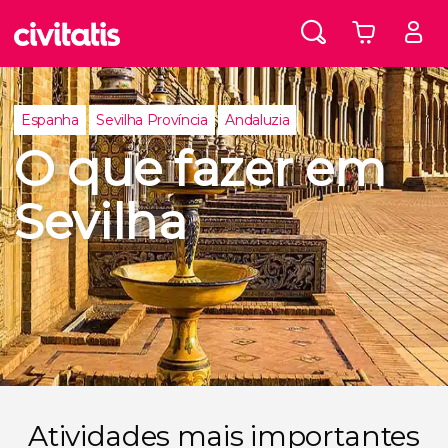
Espanha
Sevilha Província
Andaluzia
O que fazer em
Sevilha
Atividades mais importantes