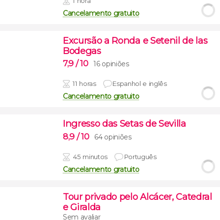
1 hora
Cancelamento gratuito
Excursão a Ronda e Setenil de las
Bodegas
7,9
/ 10
16 opiniões
11 horas
Espanhol e inglês
Cancelamento gratuito
Ingresso das Setas de Sevilla
8,9
/ 10
64 opiniões
45 minutos
Português
Cancelamento gratuito
Tour privado pelo Alcácer, Catedral
e Giralda
Sem avaliar