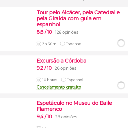
Tour pelo Alcácer, pela Catedral e
pela Giralda com guia em
espanhol
8,8
/ 10
126 opiniões
3h 30m
Espanhol
Excursão a Córdoba
9,2
/ 10
26 opiniões
10 horas
Espanhol
Cancelamento gratuito
Espetáculo no Museu do Baile
Flamenco
9,4
/ 10
38 opiniões