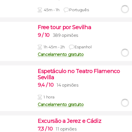
45m - 1h
Português
Free tour por Sevilha
9
/ 10
389 opiniões
1h 45m - 2h
Espanhol
Cancelamento gratuito
Espetáculo no Teatro Flamenco
Sevilla
9,4
/ 10
14 opiniões
1 hora
Cancelamento gratuito
Excursão a Jerez e Cádiz
7,3
/ 10
11 opiniões