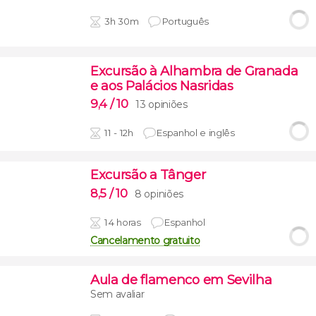
3h 30m
Português
Excursão à Alhambra de Granada
e aos Palácios Nasridas
9,4
/ 10
13 opiniões
11 - 12h
Espanhol e inglês
Excursão a Tânger
8,5
/ 10
8 opiniões
14 horas
Espanhol
Cancelamento gratuito
Aula de flamenco em Sevilha
Sem avaliar