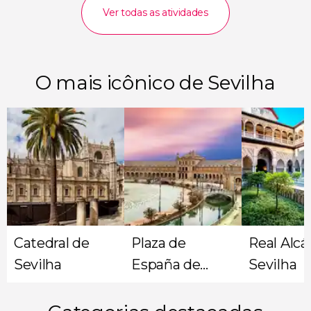
Ver todas as atividades
O mais icônico de Sevilha
Catedral de
Plaza de
Real Alcá
Sevilha
España de
Sevilha
Sevilha