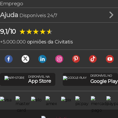
Emprego
Ajuda
Disponíveis 24/7
★★★★★
★★★★★
9,1/10
+
5.000.000
opiniões da Civitatis
DISPONÍVEL NO
DISPONÍVEL NA
App Store
Google Play