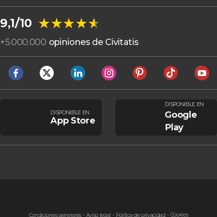
★★★★★
★★★★★
9,1/10
+
5.000.000
opiniones de Civitatis
DISPONIBLE EN
DISPONIBLE EN
Google
App Store
Play
Cookies
Condiciones generales
Aviso legal
Política de privacidad