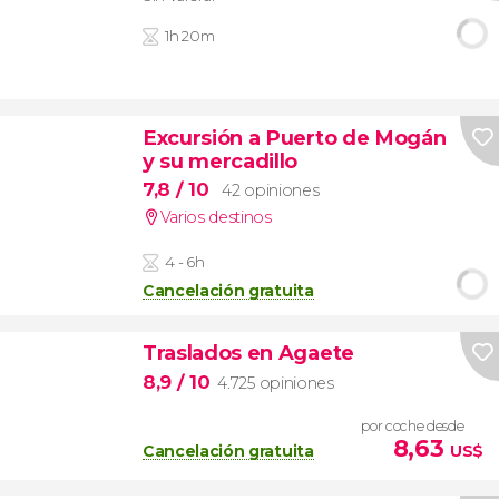
1h 20m
Excursión a Puerto de Mogán
y su mercadillo
7,8
/ 10
42 opiniones
Varios destinos
4 - 6h
Cancelación gratuita
Traslados en Agaete
8,9
/ 10
4.725 opiniones
por coche desde
8,63
Cancelación gratuita
US$