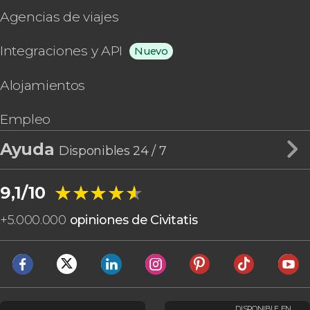
Agencias de viajes
Integraciones y API
Nuevo
Alojamientos
Empleo
Ayuda
Disponibles 24 / 7
★★★★★
★★★★★
9,1/10
+
5.000.000
opiniones de Civitatis
DISPONIBLE EN