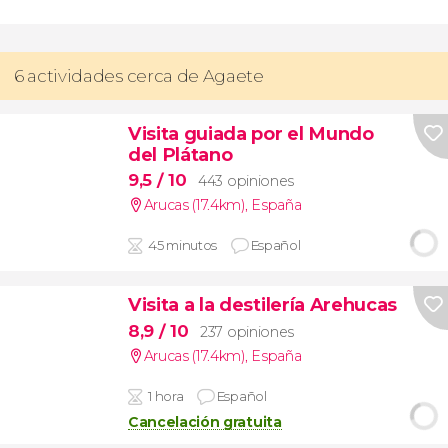
6 actividades cerca de Agaete
Visita guiada por el Mundo
del Plátano
9,5
/ 10
443 opiniones
Arucas (17.4km)
,
España
45 minutos
Español
Visita a la destilería Arehucas
8,9
/ 10
237 opiniones
Arucas (17.4km)
,
España
1 hora
Español
Cancelación gratuita