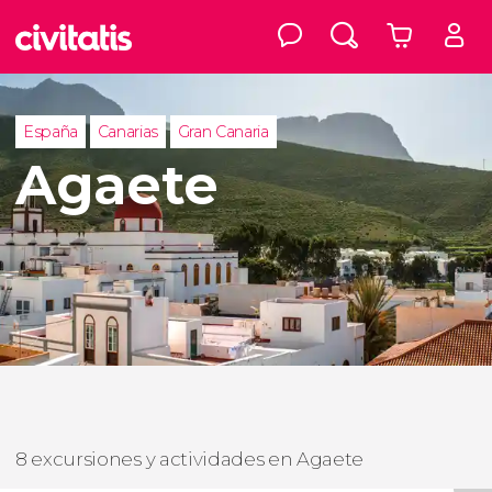
España
Canarias
Gran Canaria
Agaete
8 excursiones y actividades en Agaete