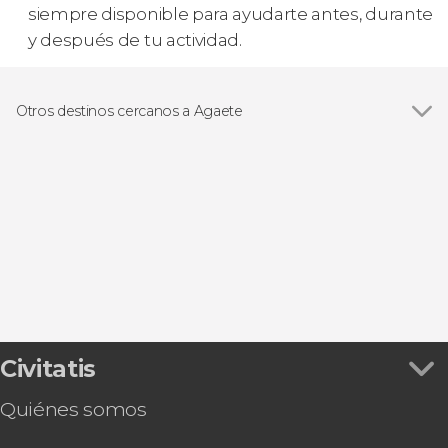
siempre disponible para ayudarte antes, durante
y después de tu actividad.
Otros destinos cercanos a Agaete
Ver todas
Arucas
Teror
Santa Brígida
Tejeda
Las Palmas de Gran Canaria
Civitatis
Quiénes somos