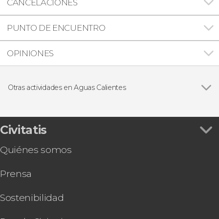
CANCELACIONES
PUNTO DE ENCUENTRO
OPINIONES
Otras actividades en Aguas Calientes
Ver todas
Autobús entre Machu Picchu y Aguas Calientes
Visita guiada por Machu Picchu sin entradas
Tour privado por Machu Picchu
Civitatis
Tren a Ollantaytambo desde Aguas Calientes
Quiénes somos
Tren de lujo a Cusco
Prensa
Sostenibilidad