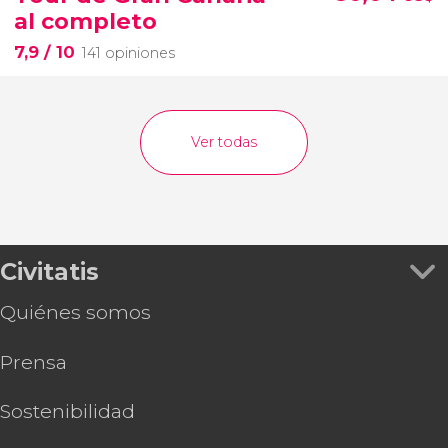
al completo
7,9
/ 10
141 opiniones
Ver todas
Civitatis
Quiénes somos
Prensa
Sostenibilidad