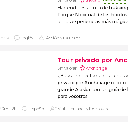
Sin valorar
Seward
Haciendo esta ruta de
trekking
Parque Nacional de los Fiordos
de las
experiencias más mágica
horas
Inglés
Acción y naturaleza
Tour privado por An
Sin valorar
Anchorage
¿Buscando actividades exclusi
privado por Anchorage
recorrer
grande Alaska
con un
guía de 
para vosotros
.
 30m - 2h
Español
Visitas guiadas y free tours