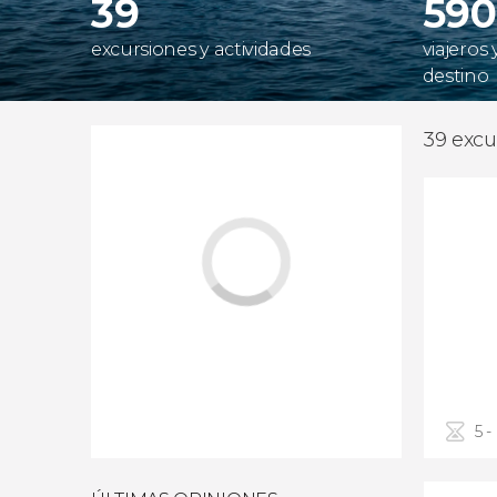
39
590
excursiones y actividades
viajeros
destino
39 excu
5 -