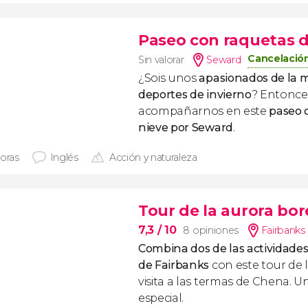
Paseo con raquetas d
Cancelación
Sin valorar
Seward
¿Sois unos
apasionados de
la 
deportes de invierno
? Entonce
acompañarnos en este
paseo 
nieve por Seward
.
horas
Inglés
Acción y naturaleza
Tour de la aurora bo
7,3
/ 10
8 opiniones
Fairbanks
Combina dos de las actividad
de Fairbanks
con este tour de 
visita a las termas de Chena. U
especial.