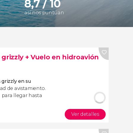
8,7 / 10
así nos puntúan
grizzly + Vuelo en hidroavión
grizzly en su
dad de avistamiento.
 para llegar hasta
Ver detalles