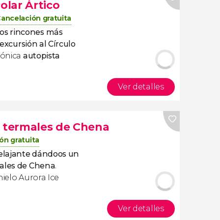
olar Ártico
ancelación gratuita
los rincones más
excursión al Círculo
cónica
autopista
Ver detalles
s termales de Chena
ón gratuita
relajante dándoos un
males de Chena
.
hielo Aurora Ice
Ver detalles