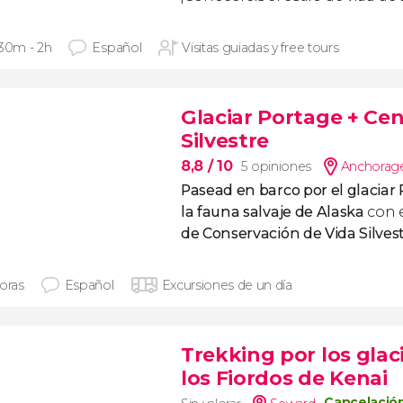
 30m - 2h
Español
Visitas guiadas y free tours
Glaciar Portage + Ce
Silvestre
8,8
/ 10
5 opiniones
Anchorag
Pasead en barco por el glaciar
la fauna salvaje de Alaska
con 
de Conservación de Vida Silves
horas
Español
Excursiones de un día
Trekking por los glac
los Fiordos de Kenai
Cancelación