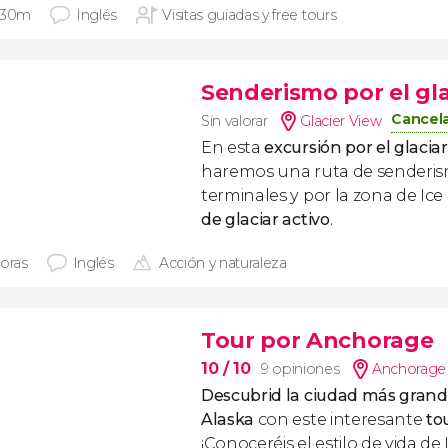
 30m
Inglés
Visitas guiadas y free tours
Senderismo por el gl
Cancela
Sin valorar
Glacier View
En esta
excursión por el glaci
haremos una ruta de senderi
terminales y por la zona de Ice 
de glaciar activo
.
horas
Inglés
Acción y naturaleza
Tour por Anchorage
10
/ 10
9 opiniones
Anchorage
Descubrid la ciudad más grand
Alaska
con este interesante
to
¡Conoceréis el estilo de vida de