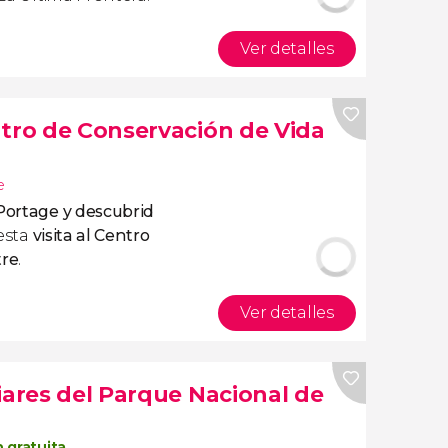
Ver detalles
ntro de Conservación de Vida
e
 Portage y descubrid
esta
visita al Centro
tre
.
Ver detalles
iares del Parque Nacional de
 gratuita