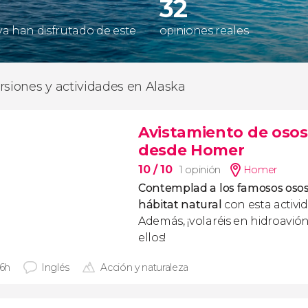
32
 ya han disfrutado de este
opiniones reales
rsiones y actividades en Alaska
Avistamiento de osos 
desde Homer
10
/ 10
1 opinión
Homer
Contemplad a los famosos osos 
hábitat natural
con esta activi
Además, ¡volaréis en hidroavión
ellos!
 6h
Inglés
Acción y naturaleza