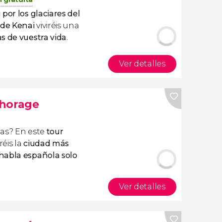
 por los glaciares del
 de Kenai
viviréis una
s de vuestra vida
.
Ver detalles
chorage
vas? En este
tour
éis la
ciudad más
habla española solo
Ver detalles