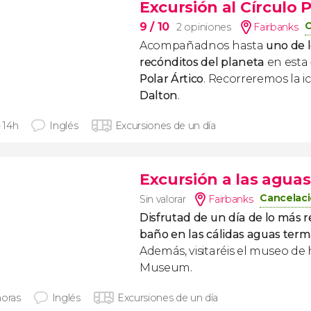
Excursión al Círculo P
C
9
/ 10
2 opiniones
Fairbanks
Acompañadnos hasta
uno de 
recónditos del planeta
en esta
Polar Ártico
. Recorreremos la i
Dalton
.
- 14h
Inglés
Excursiones de un día
Excursión a las agua
Cancelaci
Sin valorar
Fairbanks
Disfrutad de un día de lo más 
baño en las cálidas aguas ter
Además, visitaréis el museo de 
Museum.
horas
Inglés
Excursiones de un día