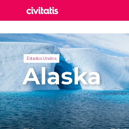
Rom
Italia
Lond
Reino 
Estados Unidos
Edim
Alaska
Reino 
Marr
Marrue
Esta
Turquía