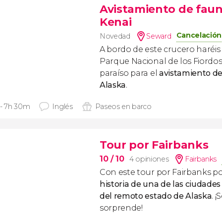
Avistamiento de faun
Kenai
Cancelación 
Novedad
Seward
A bordo de este crucero haréis 
Parque Nacional de los Fiordos
paraíso para el
avistamiento d
Alaska
.
 - 7h 30m
Inglés
Paseos en barco
Tour por Fairbanks
10
/ 10
4 opiniones
Fairbanks
Con este tour por Fairbanks p
historia de una de las ciudad
del remoto estado de Alaska
. 
sorprende!