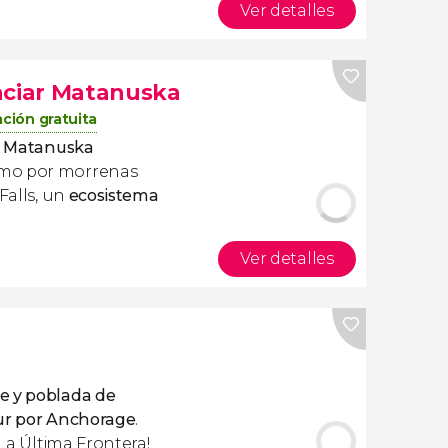
Ver detalles
aciar Matanuska
ción gratuita
ar Matanuska
smo por morrenas
Falls, un
ecosistema
Ver detalles
e y poblada de
ur por Anchorage
.
 La Última Frontera!