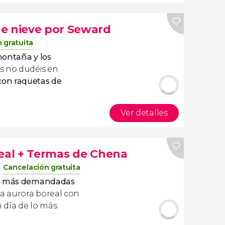
e nieve por Seward
 gratuita
montaña y los
s no dudéis en
con raquetas de
Ver detalles
real + Termas de Chena
Cancelación gratuita
es más demandadas
la aurora boreal con
n día de lo más