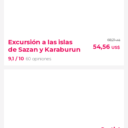
8


19 opiniones
68,21
Excursión a las islas
US$
54,56
excursión a Corfú
ferry desde
US$
de Sazan y Karaburun
Saranda
9,1
/ 10
capital de la isla griega
pueblo de Paleokastritsa
60 opiniones
9,1


60 opiniones