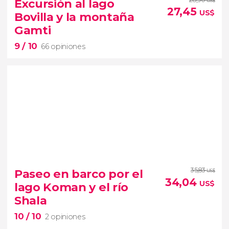
Excursión al lago
US$
27,45
tour por Berat con entradas
US$
Bovilla y la montaña
castillo y los barrios más antiguos de la ciudad
Gamti
9
/ 10
66 opiniones
9


66 opiniones
35,83
Paseo en barco por el
US$
34,04
US$
lago Koman y el río
cima de la montaña Gamti
Shala
panorámica única del lago Bovilla
10
/ 10
2 opiniones