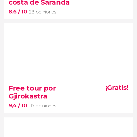
costa de Saranda
Mangalemi, Gorica y Kajala, sus barrios más
8,6
/ 10
emblemáticos
28 opiniones
8,6


28 opiniones
Free tour por
¡Gratis!
paseo en barco por la costa de Saranda
Gjirokastra
9,4
/ 10
Riviera albanesa
117 opiniones