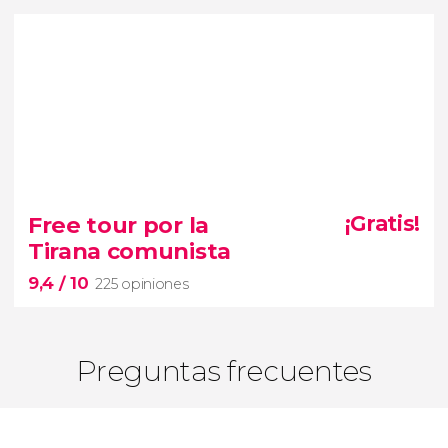
10


2 opiniones
navegaremos entre los
Free tour por la
¡Gratis!
cañones del lago Koman
Tirana comunista
río Shala
9,4
/ 10
225 opiniones
Preguntas frecuentes
9,4