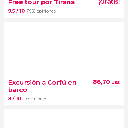
Free tour por Tirana
¡Gratis!
9,5
/ 10
7.955 opiniones
9,5


7.955 opiniones
Excursión a Corfú en
86,70
US$
barco
free tour por
8
/ 10
Tirana
19 opiniones