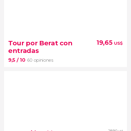
9,4


117 opiniones
Tour por Berat con
19,65
US$
free tour por Gjirokastra
entradas
9,5
/ 10
calles empedradas
puntos emblemáticos
60 opiniones
9,5


60 opiniones
28,90