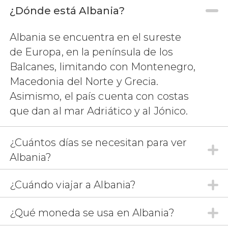


¿Dónde está Albania?
225 opiniones
pasado comunista
Albania se encuentra en el sureste
de Tirana
uno de los
capítulos más importantes de la capital de
de Europa, en la península de los
Albania
Balcanes, limitando con Montenegro,
Macedonia del Norte y Grecia.
Asimismo, el país cuenta con costas
que dan al mar Adriático y al Jónico.
¿Cuántos días se necesitan para ver
Albania?
¿Cuándo viajar a Albania?
¿Qué moneda se usa en Albania?