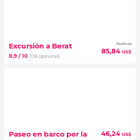
9,2


69 opiniones
114,45
excursión a Shkodra y Kruja desde Tirana
Excursión a Berat
US$
85,84
castillo
US$
8,9
/ 10
108 opiniones
de Rozafa
museo Skanderbeg
8,9


108 opiniones
Paseo en barco por la
46,24
US$
Recorrerás