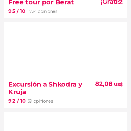
Free tour por Berat
¡Gratis!
excursión a las islas de
9,5
/ 10
1.724 opiniones
Sazan y Karaburun
playas paradisíacas
cueva de Haxhi Ali
9,5


1.724 opiniones
Excursión a Shkodra y
82,08
US$
free tour por Berat
Kruja
imprescindibles de la ciudad albanesa
9,2
/ 10
69 opiniones