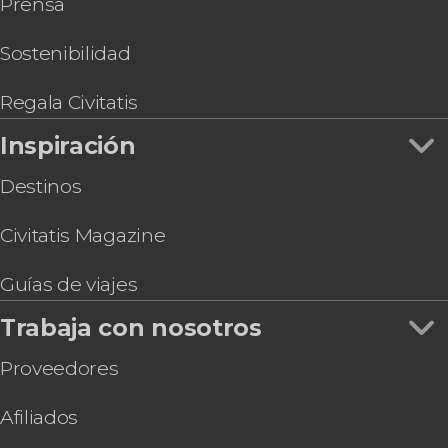
Prensa
Tour en kayak por las cuevas de Benagil
Paseo a caballo por Lagoa dos Salgados
Tour en 4x4 por el Algarve
Sostenibilidad
Vuelo en paramotor por el Algarve
Regala Civitatis
Inspiración
Destinos
Civitatis Magazine
Guías de viajes
Trabaja con nosotros
Proveedores
Afiliados