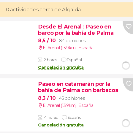
10 actividades cerca de Algaida
Desde El Arenal
: Paseo en
barco por la bahía de Palma
8,5
/ 10
84 opiniones
El Arenal (13.9km)
,
España
2 horas
Español
Cancelación gratuita
Paseo en catamarán por la
bahía de Palma con barbacoa
8,3
/ 10
45 opiniones
El Arenal (13.9km)
,
España
4 horas
Español
Cancelación gratuita