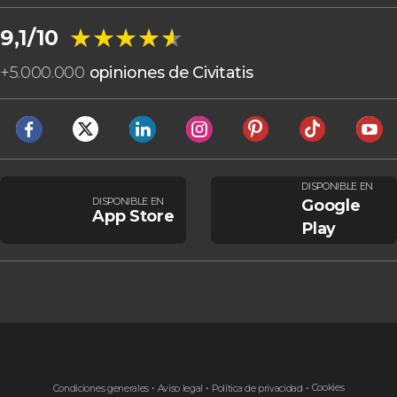
★★★★★
★★★★★
9,1/10
+
5.000.000
opiniones de Civitatis
DISPONIBLE EN
DISPONIBLE EN
Google
App Store
Play
Cookies
Condiciones generales
Aviso legal
Política de privacidad