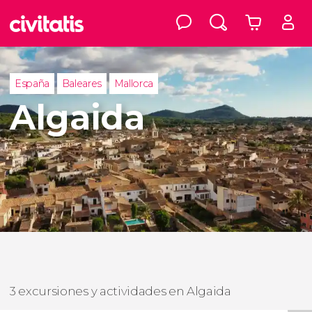
España
Baleares
Mallorca
Algaida
3 excursiones y actividades en Algaida