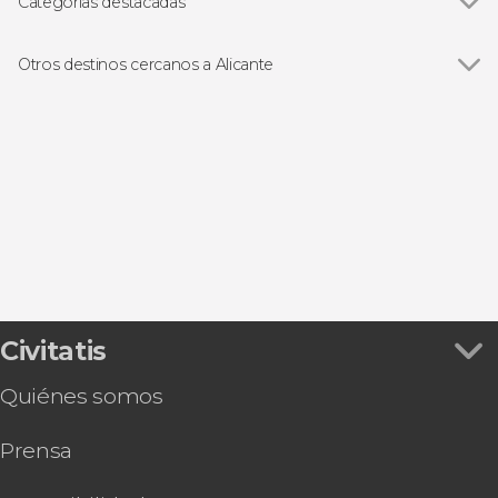
Tabarca
Categorías destacadas
Ver todas
Free Tour
Excursiones de un día
Otros destinos cercanos a Alicante
Gastronomía y enoturismo
Ver todas
Santa Pola
El Campello
Benidorm
Altea
Torrevieja
Civitatis
Quiénes somos
Prensa