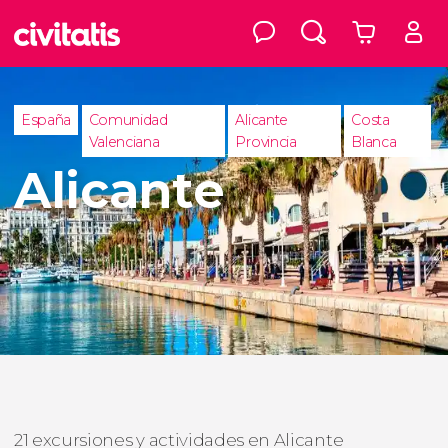
España
Comunidad
Alicante
Costa
Valenciana
Provincia
Blanca
Alicante
21 excursiones y actividades en Alicante