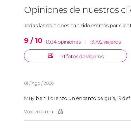
Opiniones de nuestros cl
Todas las opiniones han sido escritas por clie
9 / 10
1.034 opiniones
|
13.792 viajeros
171 fotos de viajeros
01 / Ago / 2026
Muy bien, Lorenzo un encanto de guía, l9 disf
Viajó en pareja