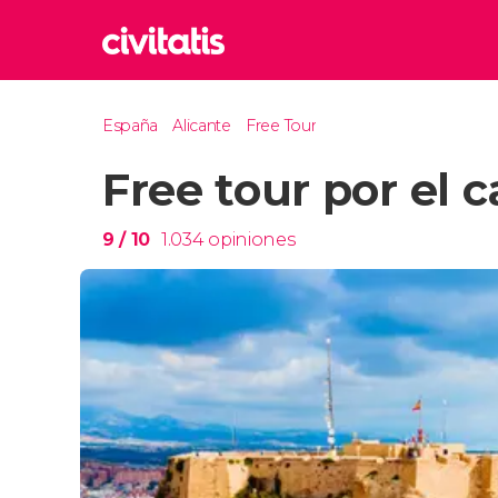
Rom
España
Alicante
Free Tour
Italia
Free tour por el 
Lond
Reino 
Edim
9
/ 10
1.034
opiniones
Reino 
Marr
Marrue
Esta
Turquía