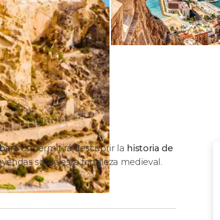
rbara
os permitirá descubrir la
historia de
leyendas sobre esta fortaleza medieval.