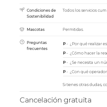
de Alicante y del Mediterráneo
.
Condiciones de
Todos los servicios cu
Tras una hora y media de free tour, nos despe
Sostenibilidad
castillo de Santa Bárbara.
Mascotas
Permitidas.
Grupos
Preguntas
P
-
¿Por qué realizar es
frecuentes
En este free tour no se admiten reservas par
P
-
¿Cómo hacer la res
hagan en distintas reservas.
P
-
¿Se necesita un nú
P
-
¿Con qué operador r
Si tienes otras dudas,
co
Cancelación gratuita