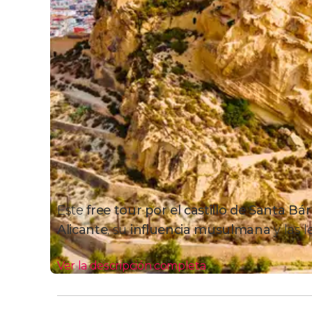
Este
free tour por el castillo de Santa Bá
Alicante
, su
influencia musulmana
y las 
Ver la descripción completa
Itinerario