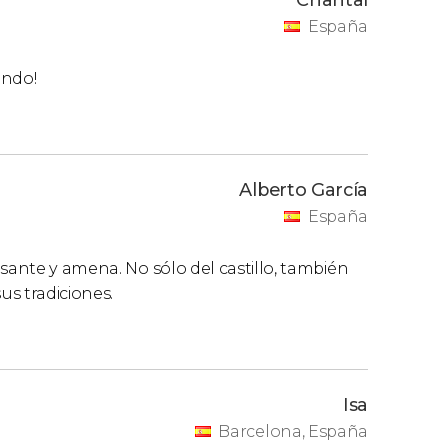
España
endo!
Alberto García
España
sante y amena. No sólo del castillo, también
us tradiciones.
Isa
Barcelona, España