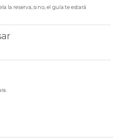
la la reserva, si no, el guía te estará
sar
ra.