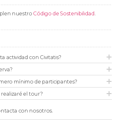
mplen nuestro
Código de Sostenibilidad
.
diremos habiendo conocido la historia del
ta actividad con Civitatis?
a grupos de más de 6 personas, aunque se
erva?
mero mínimo de participantes?
ealizaré el tour?
ntacta con nosotros.