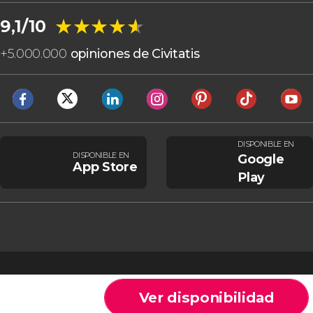
★★★★★
★★★★★
9,1/10
+
5.000.000
opiniones de Civitatis
DISPONIBLE EN
DISPONIBLE EN
Google
App Store
Play
Ver disponibilidad
Cookies
Condiciones generales
Aviso legal
Política de privacidad