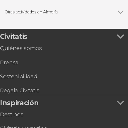
Ver todas
Visitas guiadas y free tours
Free Tour
Otras actividades en Almería
Ver todas
Tour por las salinas y humedales del Cabo de
Gata en 4x4
Excursión al Parque Natural Cabo de Gata
Civitatis
Espeleología en las Cuevas de Sorbas
Quiénes somos
Excursión al MiniHollywood Oasys
Prensa
Sostenibilidad
Regala Civitatis
Inspiración
Destinos