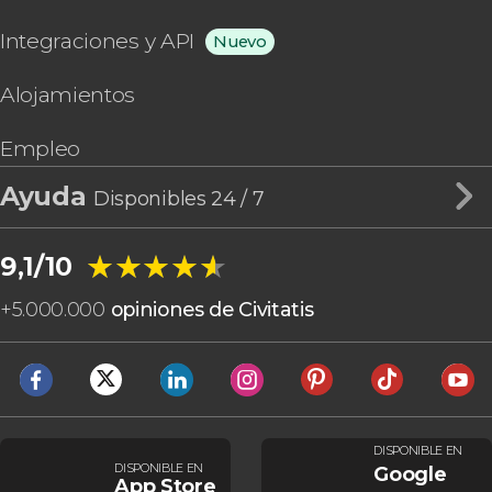
Integraciones y API
Nuevo
Alojamientos
Empleo
Ayuda
Disponibles 24 / 7
★★★★★
★★★★★
9,1/10
+
5.000.000
opiniones de Civitatis
DISPONIBLE EN
DISPONIBLE EN
Google
App Store