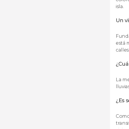
isla.
Un vi
Funda
está 
calle
¿Cuál
La me
lluvi
¿Es 
Como 
trans