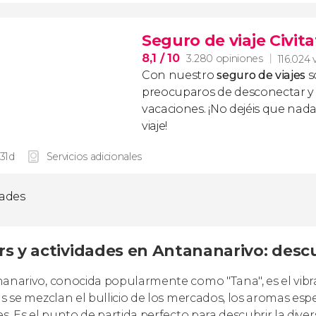
Seguro de viaje Civita
8,1
/ 10
3.280 opiniones
116.024 
Con nuestro
seguro de viajes
s
preocuparos de desconectar y d
vacaciones. ¡No dejéis que nad
viaje!
 31d
Servicios adicionales
dades
rs y actividades en Antananarivo: des
anarivo, conocida popularmente como "Tana", es el vib
as se mezclan el bullicio de los mercados, los aromas esp
s. Es el punto de partida perfecto para descubrir la diver