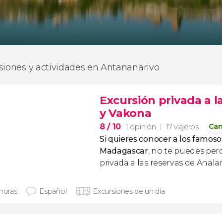
siones y actividades en Antananarivo
Excursión privada a 
y Vakona
8
/ 10
Can
1 opinión
17 viajeros
Si quieres conocer a los famos
Madagascar
, no te puedes per
privada a las reservas de Anal
 horas
Español
Excursiones de un día