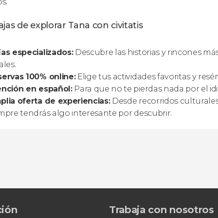
os.
jas de explorar Tana con civitatis
as especializados:
Descubre las historias y rincones má
ales.
ervas 100% online:
Elige tus actividades favoritas y resé
ención en español:
Para que no te pierdas nada por el i
lia oferta de experiencias:
Desde recorridos culturales
mpre tendrás algo interesante por descubrir.
ción
Trabaja con nosotros