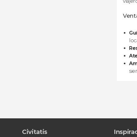
viajer
Venta
Guí
loc
Res
At
Amp
sie
Civitatis
Inspira