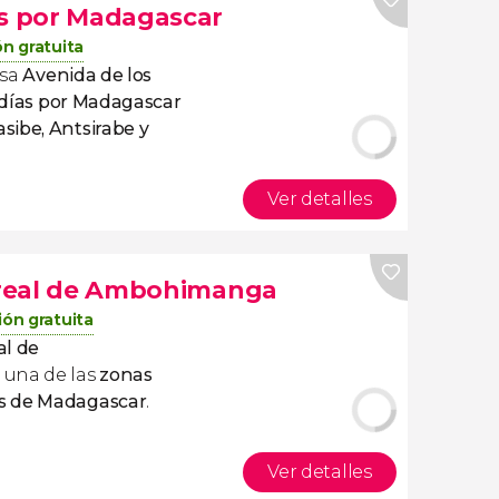
as por Madagascar
n gratuita
osa
Avenida de los
9 días por Madagascar
sibe, Antsirabe y
Ver detalles
a real de Ambohimanga
ón gratuita
al de
una de las
zonas
s de Madagascar
.
Ver detalles