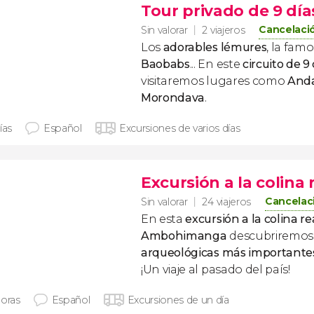
Tour privado de 9 dí
Cancelació
Sin valorar
2 viajeros
Los
adorables lémures
, la fam
Baobabs
... En este
circuito de 
visitaremos lugares como
Anda
Morondava
.
ías
Español
Excursiones de varios días
Excursión a la colin
Cancelaci
Sin valorar
24 viajeros
En esta
excursión a la colina re
Ambohimanga
descubriremos 
arqueológicas más importante
¡Un viaje al pasado del país!
horas
Español
Excursiones de un día