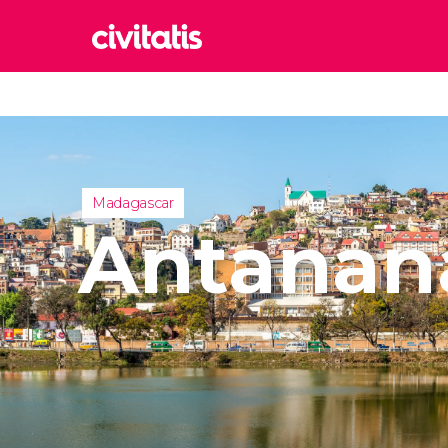
Rom
Italia
Lond
Reino 
Madagascar
Edim
Antanan
Reino 
Marr
Marrue
Esta
Turquía