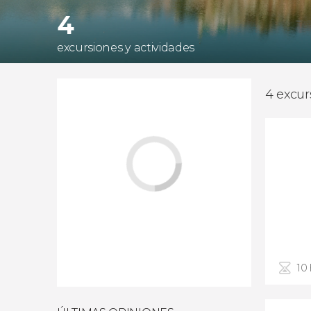
4
excursiones y actividades
4 excur
10