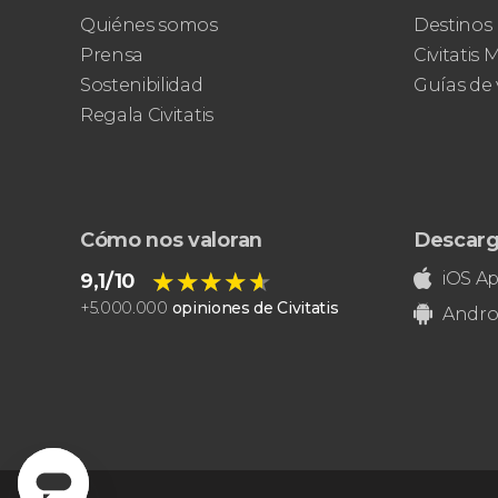
Quiénes somos
Destinos
Prensa
Civitatis
Sostenibilidad
Guías de 
Regala Civitatis
Cómo nos valoran
Descarg
★★★★★
★★★★★
iOS A
9,1/10
+
5.000.000
opiniones de Civitatis
Andro