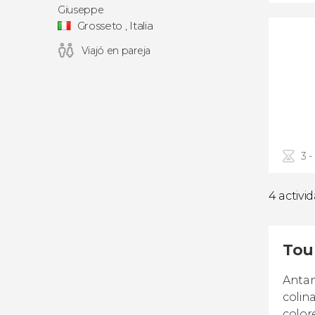
Giuseppe
Grosseto , Italia
Viajó en pareja
3 -
4 activi
Tou
Antan
colin
colore