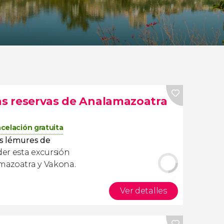
las reservas de Analamazoatra
celación gratuita
os lémures de
der esta excursión
amazoatra y Vakona.
Ver detalles