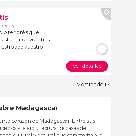
tis
viajeros
olo tendréis que
isfrutar de vuestras
a estropee vuestro
Ver detalles
Mostrando 1-4
cubre Madagascar
rante corazón de Madagascar. Entre sus
eciados y la arquitectura de casas de
sidad cultural y natural que caracteriza a la