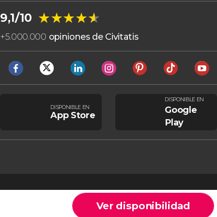
★★★★★
★★★★★
9,1/10
+
5.000.000
opiniones de Civitatis
DISPONIBLE EN
DISPONIBLE EN
Google
App Store
Play
Ver disponibilidad
Cookies
Condiciones generales
Aviso legal
Política de privacidad