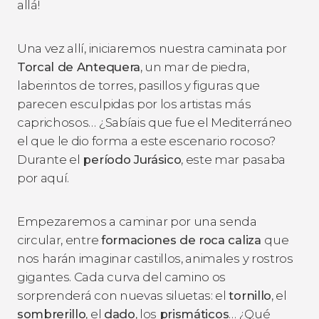
allá!
Una vez allí, iniciaremos nuestra caminata por
Torcal de Antequera
, un mar de piedra,
laberintos de torres, pasillos y figuras que
parecen esculpidas por los artistas más
caprichosos… ¿Sabíais que fue el Mediterráneo
el que le dio forma a este escenario rocoso?
Durante el
período Jurásico
, este mar pasaba
por aquí.
Empezaremos a caminar por una senda
circular, entre
formaciones de roca caliza
que
nos harán imaginar castillos, animales y rostros
gigantes. Cada curva del camino os
sorprenderá con nuevas siluetas: el
tornillo
, el
sombrerillo
, el
dado
, los
prismáticos
… ¿Qué