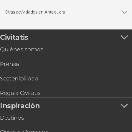
Visitas guiadas y free tours
Otras actividades en Antequera
Ver todas
Visita guiada por el Torcal y los Dólmenes de
Antequera
Free tour por Antequera
Civitatis
Tour de Antequera al completo con entradas
Quiénes somos
Free tour de los misterios y leyendas de
Antequera
Prensa
Sostenibilidad
Regala Civitatis
Inspiración
Destinos