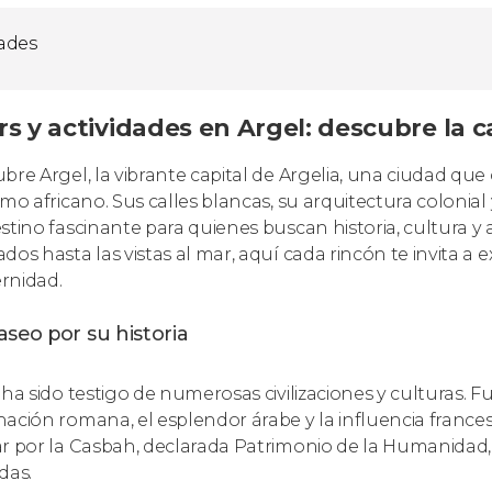
dades
s y actividades en Argel: descubre la c
bre Argel, la vibrante capital de Argelia, una ciudad qu
smo africano. Sus calles blancas, su arquitectura colonia
stino fascinante para quienes buscan historia, cultura y a
dos hasta las vistas al mar, aquí cada rincón te invita a 
rnidad.
seo por su historia
 ha sido testigo de numerosas civilizaciones y culturas. F
ación romana, el esplendor árabe y la influencia francesa
r por la Casbah, declarada Patrimonio de la Humanidad, e
das.