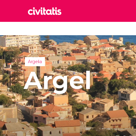
Rom
Italia
Lond
Reino 
Argelia
Edim
Argel
Reino 
Marr
Marrue
Esta
Turquía