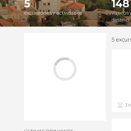
5
148
excursiones y actividades
viajeros
destino
5 excur
3 