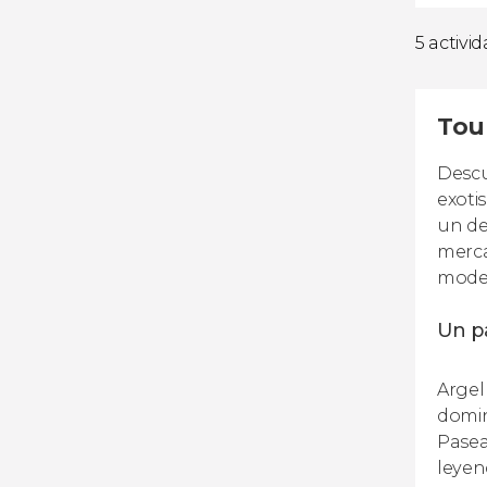
5 activi
Tour
Descu
exoti
un de
merca
mode
Un pa
Argel
domin
Pasea
leyen