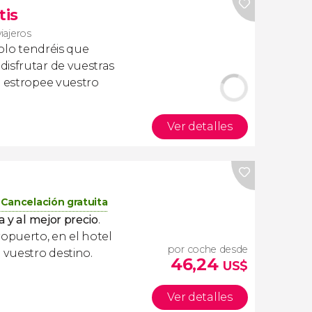
tis
viajeros
olo tendréis que
isfrutar de vuestras
a estropee vuestro
Ver detalles
Cancelación gratuita
a y al mejor precio
.
ropuerto, en el hotel
por coche desde
 vuestro destino.
46,24
US$
Ver detalles