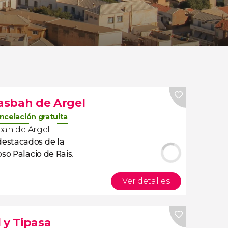
kasbah de Argel
ncelación gratuita
sbah de Argel
estacados de la
so Palacio de Rais
.
Ver detalles
 y Tipasa