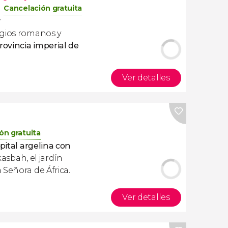
Cancelación gratuita
y
igios romanos y
rovincia imperial de
Ver detalles
ón gratuita
apital argelina con
 kasbah, el jardín
 Señora de África.
Ver detalles