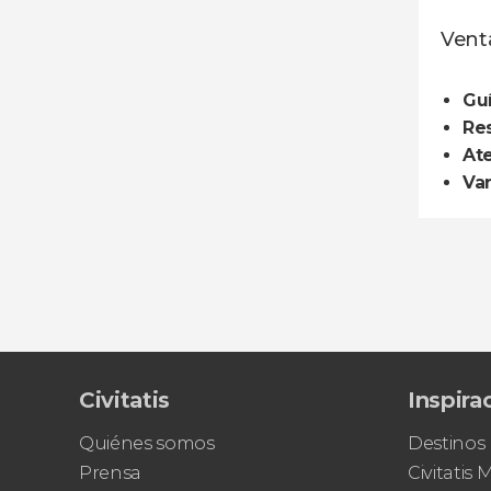
Venta
Guí
Res
Ate
Var
Civitatis
Inspira
Quiénes somos
Destinos
Prensa
Civitatis