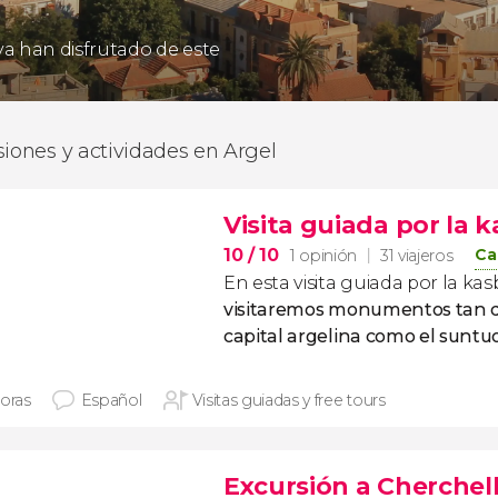
 ya han disfrutado de este
siones y actividades en Argel
Visita guiada por la 
10
/ 10
Ca
1 opinión
31 viajeros
En esta visita guiada por la ka
visitaremos monumentos tan d
capital argelina como el suntuo
horas
Español
Visitas guiadas y free tours
Excursión a Cherchell