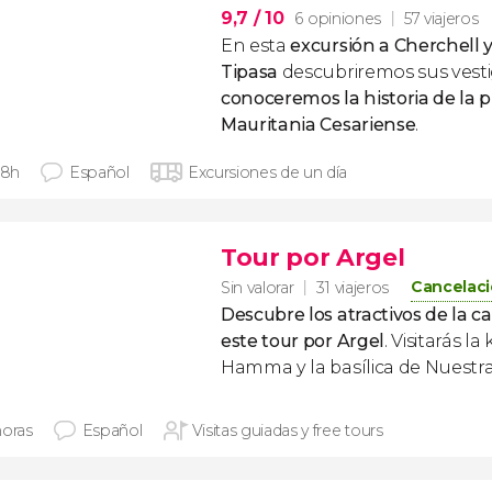
9,7
/ 10
6 opiniones
57 viajeros
En esta
excursión a Cherchell 
Tipasa
descubriremos sus vest
conoceremos la historia de la p
Mauritania Cesariense
.
 8h
Español
Excursiones de un día
Tour por Argel
Cancelaci
Sin valorar
31 viajeros
Descubre los atractivos de la c
este tour por Argel
. Visitarás la
Hamma y la basílica de Nuestra
horas
Español
Visitas guiadas y free tours