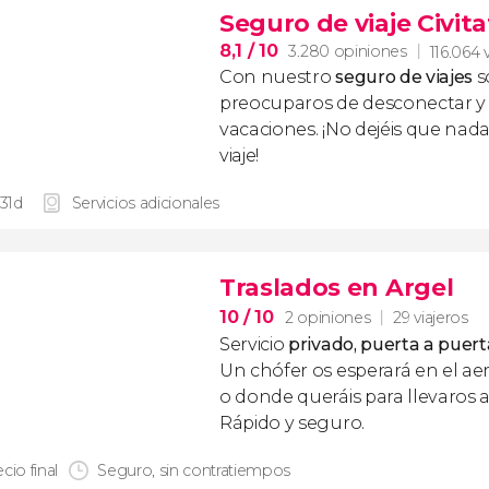
Seguro de viaje Civita
8,1
/ 10
3.280 opiniones
116.064 
Con nuestro
seguro de viajes
s
preocuparos de desconectar y d
vacaciones. ¡No dejéis que nad
viaje!
 31d
Servicios adicionales
Traslados en Argel
10
/ 10
2 opiniones
29 viajeros
Servicio
privado, puerta a puert
Un chófer os esperará en el ae
o donde queráis para llevaros a
Rápido y seguro.
cio final
Seguro, sin contratiempos