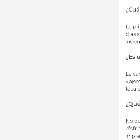
¿Cuán
La pr
días 
invie
¿Es u
La ca
viaje
locale
¿Qué
No pu
d’Afr
impre