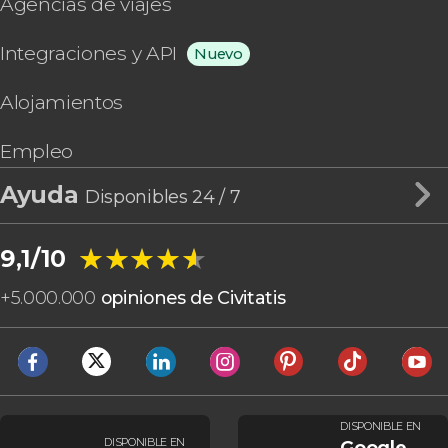
Agencias de viajes
Integraciones y API
Nuevo
Alojamientos
Empleo
Ayuda
Disponibles 24 / 7
★★★★★
★★★★★
9,1/10
+
5.000.000
opiniones de Civitatis
DISPONIBLE EN
DISPONIBLE EN
Google