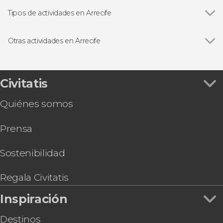
Tipos de actividades en Arrecife
Excursiones de un día
Otras actividades en Arrecife
Ver todas
Ferry de ida y vuelta entre Lanzarote y la isla de
La Graciosa
Tour en buggy y senderismo por el Parque
Civitatis
Natural de Los Volcanes
Quiénes somos
Free tour por Arrecife
Paseo en catamarán por Puerto del Carmen al
Prensa
atardecer
Tour en buggy por Guatiza y Mala
Tour privado por Arrecife
Sostenibilidad
Regala Civitatis
Inspiración
Destinos