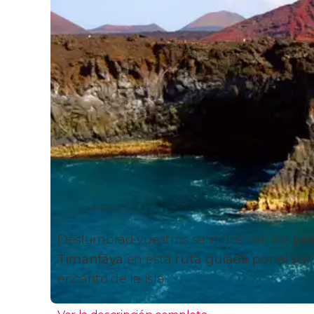
Deslumbrad vuestros sentidos con los
pai
Timanfaya
en esta
ruta guiada por el su
encanto de la isla.