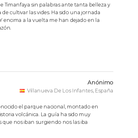
e Timanfaya sin palabras ante tanta belleza y
de cultivar las vides. Ha sido una jornada
Y encima a la vuelta me han dejado en la
azón.
Anónimo
Villanueva De Los Infantes, España
conocido el parque nacional, montado en
storia volcánica. La guía ha sido muy
 que nos iban surgiendo nos las iba