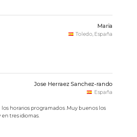
Maria
Toledo, España
Jose Herraez Sanchez-rando
España
 los horarios programados .Muy buenos los
 en tres idiomas.