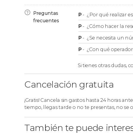
8:30 horas:
Arrecife
y
Playa Honda
. Lleg
8:45-9:15 horas:
Puerto del Carmen
. Lleg
Preguntas
P
-
¿Por qué realizar es
aproximadamente.
frecuentes
P
-
¿Cómo hacer la res
9:20 horas:
Puerto Calero
. Llegada entre 
8:20-9:30 horas:
Playa Blanca
. Llegada en
P
-
¿Se necesita un nú
aproximadamente.
P
-
¿Con qué operador r
Tras hacer vuestra reserva, os enviaremos po
recogida más cercano a vuestro hotel.
Si tienes otras dudas,
co
Cancelación gratuita
¡Gratis! Cancela sin gastos hasta 24 horas ante
tiempo, llegas tarde o no te presentas, no se
También te puede intere