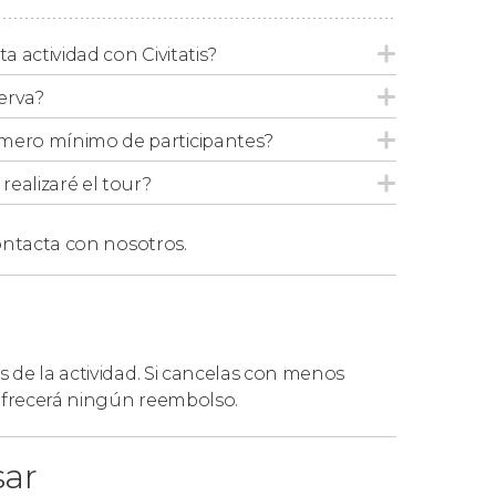
ada a las 15:30 horas aproximadamente.
ada entre las 15:00 y las 15:30 horas
ta actividad con Civitatis?
erva?
las 15:15 y las 15:30 horas aproximadamente.
tre las 14:30 y las 15:00 horas
mero mínimo de participantes?
ealizaré el tour?
r mail un mapa con la ubicación del punto de
ntacta con nosotros.
s de la actividad. Si cancelas con menos
 ofrecerá ningún reembolso.
sar