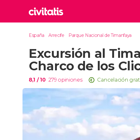
Rom
España
Arrecife
Parque Nacional de Timanfaya
Italia
Excursión al Tima
Lond
Reino 
Charco de los Cli
Edim
Reino 
8,1
/ 10
279
opiniones
Cancelación grat
Marr
Marrue
Esta
Turquía