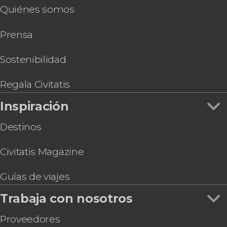
Quiénes somos
Free tour por Arrecife
Tour en buggy por Guatiza y Mala
Prensa
Paseo en catamarán por Puerto del Carmen al
atardecer
Tour privado por Arrecife
Sostenibilidad
Regala Civitatis
Inspiración
Destinos
Civitatis Magazine
Guías de viajes
Trabaja con nosotros
Proveedores