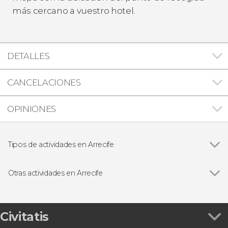
más cercano a vuestro hotel.
DETALLES
CANCELACIONES
OPINIONES
Tipos de actividades en Arrecife
Excursiones de un día
Otras actividades en Arrecife
Ver todas
Ferry de ida y vuelta entre Lanzarote y la isla de
La Graciosa
Tour en buggy y senderismo por el Parque
Civitatis
Natural de Los Volcanes