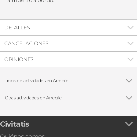
almuerzo a bordo.
DETALLES
CANCELACIONES
OPINIONES
Tipos de actividades en Arrecife
Excursiones de un día
Otras actividades en Arrecife
Ver todas
Tour en buggy y senderismo por el Parque
Natural de Los Volcanes
Free tour por Arrecife
Civitatis
Paseo en catamarán por Puerto del Carmen al
Quiénes somos
atardecer