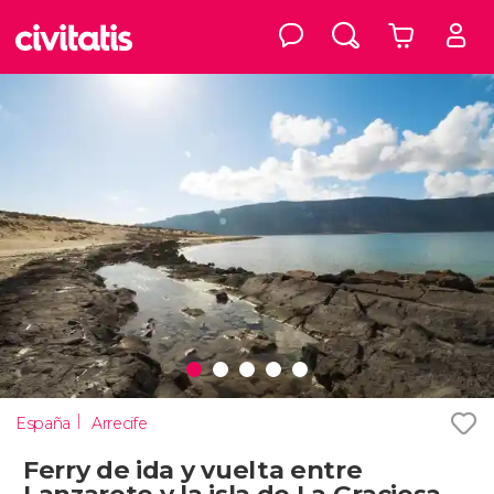
España
Arrecife
Ferry de ida y vuelta entre
Lanzarote y la isla de La Graciosa