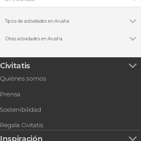
Tipos de actividades en Arusha
Excursiones de un día
Otras actividades en Arusha
Ver todas
Visita guiada por Arusha
Safari de 6 días por el norte de Tanzania
Safari de 8 días por el norte de Tanzania
Civitatis
Tour en canoa por el lago Duluti
Quiénes somos
Ruta Machame de 9 días por el Kilimanjaro
Ruta de 5 días por el monte Meru
Prensa
Ruta Lemosho de 10 días por el Kilimanjaro
Senderismo por el lago Duluti
Visita guiada por el mercado masái
Sostenibilidad
Regala Civitatis
Inspiración