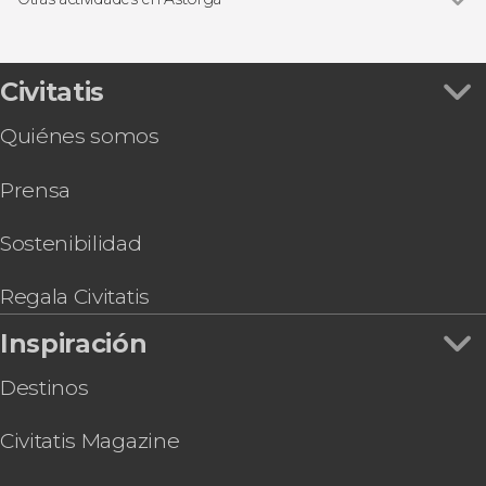
Ver todas
Tour de Astorga al completo
Visita guiada por la catedral de Astorga
Free tour de los misterios y leyendas de Astorga
Civitatis
Visita a la fábrica de cerveza Valles del Lúpulo
Quiénes somos
Prensa
Sostenibilidad
Regala Civitatis
Inspiración
Destinos
Civitatis Magazine