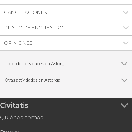
CANCELACIONES
PUNTO DE ENCUENTRO
OPINIONES
Tipos de actividades en Astorga
Visitas guiadas y free tours
Otras actividades en Astorga
Ver todas
Free tour por Astorga
Tour de Astorga al completo
Free tour de los misterios y leyendas de Astorga
Civitatis
Visita a la fábrica de cerveza Valles del Lúpulo
Quiénes somos